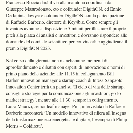
Francesco Boccia darà il via alla maratona coordinata da
Giuseppe Mastrodonato, cto e cofounder DigithON, ed Ennio
De Iapinis, lawyer e cofounder DigithON con la partecipazione
di Raffaele Barberio, direttore di Key4biz. Come sempre gli
inventors avranno a disposizione 5 minuti per illustrare il proprio
pitch alla platea di analisti e investitori e dovranno rispondere alle
domande del comitato scientifico per convincerli e aggiudicarsi il
premio DigithON 2023.
Nel corso della giornata non mancheranno momenti di
approfondimento e dibattiti con esperti di innovazione e nomi di
primo piano delle aziende: alle 11.15 in collegamento Bill
Barber, innovation manager e startup coach di Intesa Sanpaolo
Innovation Center terrà un panel su ‘Il ciclo di vita delle startup,
consigli e strategie per la comunicazione agli investitori, go-to
market strategy’, mentre alle 11.30, sempre in collegamento,
Luisa Maurizi, senior leaf manager Pmi, intervistata da Raffaele
Barberio racconterà ‘Un modello innovativo di filiera all’insegna
della trasformazione eco-energetica e digitale, l’esempio di Philip
Morris – Coldiretti’.