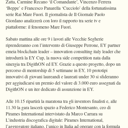
Zatta, Carmine Recano ‘il Comandante’, Vincenzo Ferrera
‘Beppe’ e Francesco Panarella ‘Cucciolo’ della fortunatissima
serie Rai Mare Fuori. Il giornalista de Il Giornale Paolo
Giordano analizzerà con loro il rapporto tra serie tv e
piattaforme: il fenomeno Mare Fuori.
Sabato mattina alle ore 9 i lavori alle Vecchie Segherie
riprenderanno con l’intervento di Giuseppe Perrone, EY partner
emeia blockchain leader – innovation consulting italy leader che
introdurrà la EY Cup, la nuova side competition nata dalla
sinergia tra DigithON ed EY. Grazie a questo progetto, dopo un
percorso di mentorship di 5 settimane in EY, 10 prototipi
innovativi di giovani laureandi e laureati under 30 si sfideranno
per aggiudicarsi un premio del valore di 3.000 euro assegnati da
DigithON e un iter dedicato di assunzione in EY.
Alle 10.15 ripartirà la maratona tra gli inventors finalisti e, alle
11.30 la gara lascerà spazio a Federico Montesanto, ceo di
Pirames International intervistato da Marco Carrara su
L’industria discografica digitale: Pirames International,
l’aggregatore italiano, l’unico in Italia ad operare con la formula