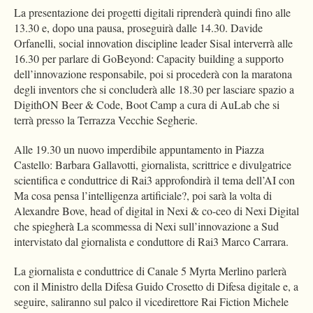
La presentazione dei progetti digitali riprenderà quindi fino alle
13.30 e, dopo una pausa, proseguirà dalle 14.30. Davide
Orfanelli, social innovation discipline leader Sisal interverrà alle
16.30 per parlare di GoBeyond: Capacity building a supporto
dell’innovazione responsabile, poi si procederà con la maratona
degli inventors che si concluderà alle 18.30 per lasciare spazio a
DigithON Beer & Code, Boot Camp a cura di AuLab che si
terrà presso la Terrazza Vecchie Segherie.
Alle 19.30 un nuovo imperdibile appuntamento in Piazza
Castello: Barbara Gallavotti, giornalista, scrittrice e divulgatrice
scientifica e conduttrice di Rai3 approfondirà il tema dell’AI con
Ma cosa pensa l’intelligenza artificiale?, poi sarà la volta di
Alexandre Bove, head of digital in Nexi & co-ceo di Nexi Digital
che spiegherà La scommessa di Nexi sull’innovazione a Sud
intervistato dal giornalista e conduttore di Rai3 Marco Carrara.
La giornalista e conduttrice di Canale 5 Myrta Merlino parlerà
con il Ministro della Difesa Guido Crosetto di Difesa digitale e, a
seguire, saliranno sul palco il vicedirettore Rai Fiction Michele