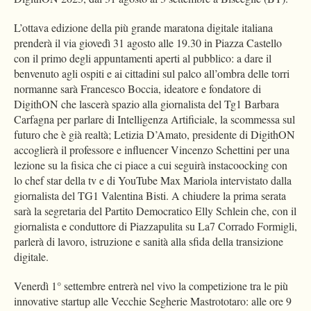
L’ottava edizione della più grande maratona digitale italiana
prenderà il via giovedì 31 agosto alle 19.30 in Piazza Castello
con il primo degli appuntamenti aperti al pubblico: a dare il
benvenuto agli ospiti e ai cittadini sul palco all’ombra delle torri
normanne sarà Francesco Boccia, ideatore e fondatore di
DigithON che lascerà spazio alla giornalista del Tg1 Barbara
Carfagna per parlare di Intelligenza Artificiale, la scommessa sul
futuro che è già realtà; Letizia D’Amato, presidente di DigithON
accoglierà il professore e influencer Vincenzo Schettini per una
lezione su la fisica che ci piace a cui seguirà instacoocking con
lo chef star della tv e di YouTube Max Mariola intervistato dalla
giornalista del TG1 Valentina Bisti. A chiudere la prima serata
sarà la segretaria del Partito Democratico Elly Schlein che, con il
giornalista e conduttore di Piazzapulita su La7 Corrado Formigli,
parlerà di lavoro, istruzione e sanità alla sfida della transizione
digitale.
Venerdì 1° settembre entrerà nel vivo la competizione tra le più
innovative startup alle Vecchie Segherie Mastrototaro: alle ore 9