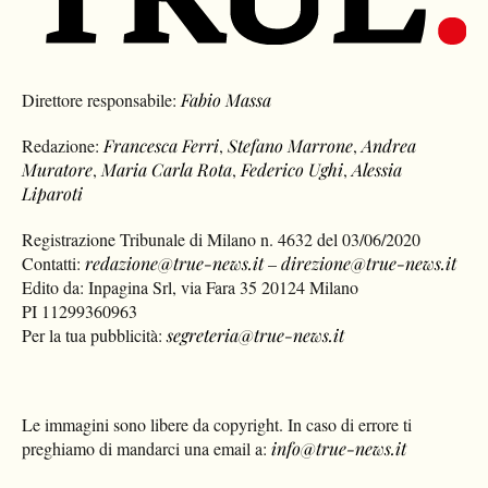
Direttore responsabile:
Fabio Massa
Redazione:
Francesca Ferri
,
Stefano Marrone
,
Andrea
Muratore
,
Maria Carla Rota
,
Federico Ughi
,
Alessia
Liparoti
Registrazione Tribunale di Milano n. 4632 del 03/06/2020
Contatti:
redazione@true-news.it
–
direzione@true-news.it
Edito da: Inpagina Srl, via Fara 35 20124 Milano
PI 11299360963
Per la tua pubblicità:
segreteria@true-news.it
Le immagini sono libere da copyright. In caso di errore ti
preghiamo di mandarci una email a:
info@true-news.it