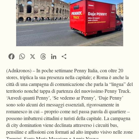
Facebook
WhatsApp
X
Threads
LinkedIn
Condividi
(Adnkronos) – In poche settimane Penny Italia, con oltre 20
stores, triplica la sua presenza nella capitale; e Roma è anche la
città di una campagna di comunicazione che parla la “lingua” del
territorio nonché tappa di partenza del nuovissimo Penny Truck.
‘Anvedi quanti Penny’, ‘Se vedemo ar Penny’, ‘Daje Penny’
sono solo alcuni dei messaggi essenziali, rigorosamente in
romanesco in cui – proprio come nel passa parola di quartiere –
possono imbattersi cittadini e turisti della capitale. La campagna
di city domination viene declinata attraverso i circuiti bus,
pensiline e affissioni con formati ad alto impatto visivo nelle zone
Termini, Santa Maria Maggiore e Appia Nuova.