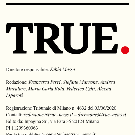
Direttore responsabile:
Fabio Massa
Redazione:
Francesca Ferri
,
Stefano Marrone
,
Andrea
Muratore
,
Maria Carla Rota
,
Federico Ughi
,
Alessia
Liparoti
Registrazione Tribunale di Milano n. 4632 del 03/06/2020
Contatti:
redazione@true-news.it
–
direzione@true-news.it
Edito da: Inpagina Srl, via Fara 35 20124 Milano
PI 11299360963
Per la tua pubblicità:
segreteria@true-news.it