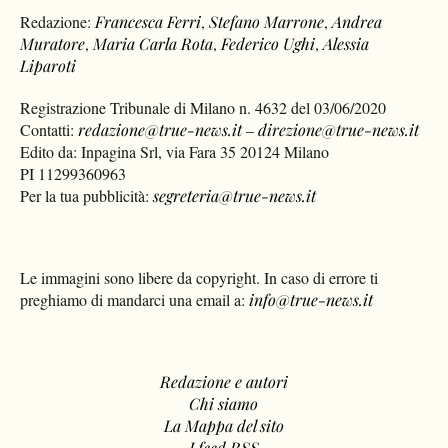
Redazione:
Francesca Ferri
,
Stefano Marrone
,
Andrea
Muratore
,
Maria Carla Rota
,
Federico Ughi
,
Alessia
Liparoti
Registrazione Tribunale di Milano n. 4632 del 03/06/2020
Contatti:
redazione@true-news.it
–
direzione@true-news.it
Edito da: Inpagina Srl, via Fara 35 20124 Milano
PI 11299360963
Per la tua pubblicità:
segreteria@true-news.it
Le immagini sono libere da copyright. In caso di errore ti
preghiamo di mandarci una email a:
info@true-news.it
Redazione e autori
Chi siamo
La Mappa del sito
I feed RSS