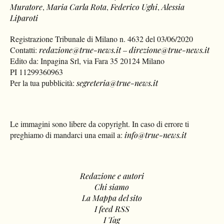
Muratore
,
Maria Carla Rota
,
Federico Ughi
,
Alessia
Liparoti
Registrazione Tribunale di Milano n. 4632 del 03/06/2020
Contatti:
redazione@true-news.it
–
direzione@true-news.it
Edito da: Inpagina Srl, via Fara 35 20124 Milano
PI 11299360963
Per la tua pubblicità:
segreteria@true-news.it
Le immagini sono libere da copyright. In caso di errore ti
preghiamo di mandarci una email a:
info@true-news.it
Redazione e autori
Chi siamo
La Mappa del sito
I feed RSS
I Tag