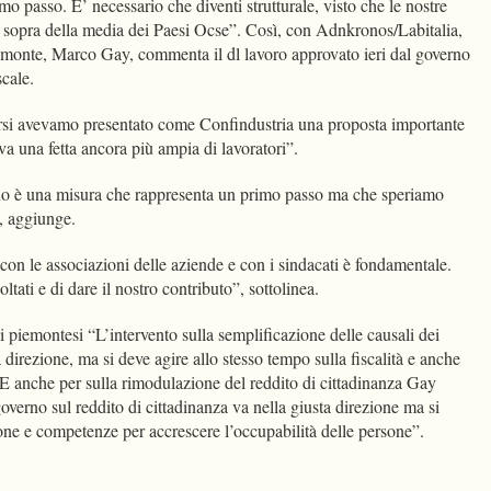
mo passo. E’ necessario che diventi strutturale, visto che le nostre
di sopra della media dei Paesi Ocse”. Così, con Adnkronos/Labitalia,
iemonte, Marco Gay, commenta il dl lavoro approvato ieri dal governo
iscale.
rsi avevamo presentato come Confindustria una proposta importante
ava una fetta ancora più ampia di lavoratori”.
rno è una misura che rappresenta un primo passo ma che speriamo
o”, aggiunge.
 con le associazioni delle aziende e con i sindacati è fondamentale.
tati e di dare il nostro contributo”, sottolinea.
li piemontesi “L’intervento sulla semplificazione delle causali dei
a direzione, ma si deve agire allo stesso tempo sulla fiscalità e anche
”. E anche per sulla rimodulazione del reddito di cittadinanza Gay
governo sul reddito di cittadinanza va nella giusta direzione ma si
ione e competenze per accrescere l’occupabilità delle persone”.