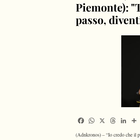
Piemonte): "
passo, divent
Facebook
WhatsApp
X
Threads
Linke
(Adnkronos) – “Io credo che il pe