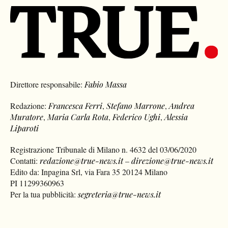
Direttore responsabile:
Fabio Massa
Redazione:
Francesca Ferri
,
Stefano Marrone
,
Andrea
Muratore
,
Maria Carla Rota
,
Federico Ughi
,
Alessia
Liparoti
Registrazione Tribunale di Milano n. 4632 del 03/06/2020
Contatti:
redazione@true-news.it
–
direzione@true-news.it
Edito da: Inpagina Srl, via Fara 35 20124 Milano
PI 11299360963
Per la tua pubblicità:
segreteria@true-news.it