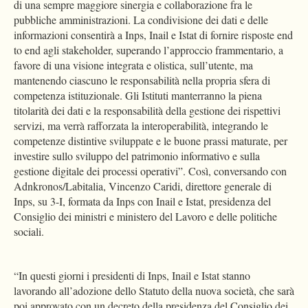
di una sempre maggiore sinergia e collaborazione fra le
pubbliche amministrazioni. La condivisione dei dati e delle
informazioni consentirà a Inps, Inail e Istat di fornire risposte end
to end agli stakeholder, superando l’approccio frammentario, a
favore di una visione integrata e olistica, sull’utente, ma
mantenendo ciascuno le responsabilità nella propria sfera di
competenza istituzionale. Gli Istituti manterranno la piena
titolarità dei dati e la responsabilità della gestione dei rispettivi
servizi, ma verrà rafforzata la interoperabilità, integrando le
competenze distintive sviluppate e le buone prassi maturate, per
investire sullo sviluppo del patrimonio informativo e sulla
gestione digitale dei processi operativi”. Così, conversando con
Adnkronos/Labitalia, Vincenzo Caridi, direttore generale di
Inps, su 3-I, formata da Inps con Inail e Istat, presidenza del
Consiglio dei ministri e ministero del Lavoro e delle politiche
sociali.
“In questi giorni i presidenti di Inps, Inail e Istat stanno
lavorando all’adozione dello Statuto della nuova società, che sarà
poi approvato con un decreto della presidenza del Consiglio dei