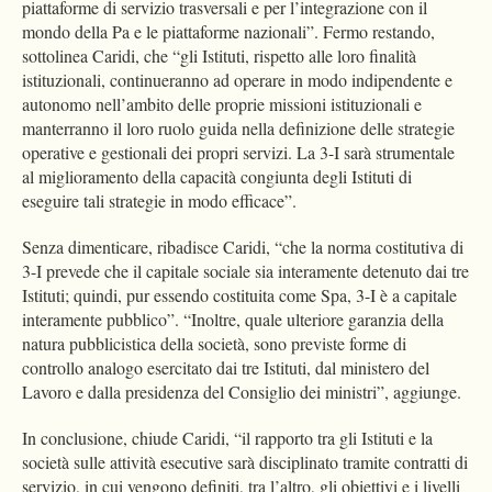
piattaforme di servizio trasversali e per l’integrazione con il
mondo della Pa e le piattaforme nazionali”. Fermo restando,
sottolinea Caridi, che “gli Istituti, rispetto alle loro finalità
istituzionali, continueranno ad operare in modo indipendente e
autonomo nell’ambito delle proprie missioni istituzionali e
manterranno il loro ruolo guida nella definizione delle strategie
operative e gestionali dei propri servizi. La 3-I sarà strumentale
al miglioramento della capacità congiunta degli Istituti di
eseguire tali strategie in modo efficace”.
Senza dimenticare, ribadisce Caridi, “che la norma costitutiva di
3-I prevede che il capitale sociale sia interamente detenuto dai tre
Istituti; quindi, pur essendo costituita come Spa, 3-I è a capitale
interamente pubblico”. “Inoltre, quale ulteriore garanzia della
natura pubblicistica della società, sono previste forme di
controllo analogo esercitato dai tre Istituti, dal ministero del
Lavoro e dalla presidenza del Consiglio dei ministri”, aggiunge.
In conclusione, chiude Caridi, “il rapporto tra gli Istituti e la
società sulle attività esecutive sarà disciplinato tramite contratti di
servizio, in cui vengono definiti, tra l’altro, gli obiettivi e i livelli