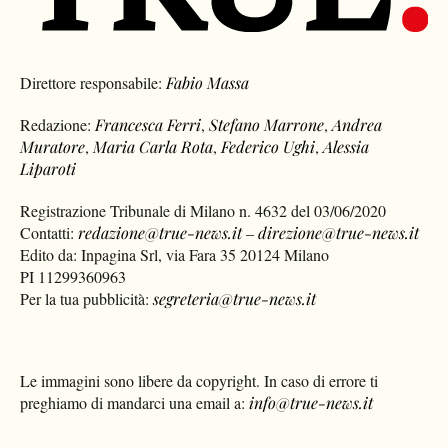
Direttore responsabile:
Fabio Massa
Redazione:
Francesca Ferri
,
Stefano Marrone
,
Andrea
Muratore
,
Maria Carla Rota
,
Federico Ughi
,
Alessia
Liparoti
Registrazione Tribunale di Milano n. 4632 del 03/06/2020
Contatti:
redazione@true-news.it
–
direzione@true-news.it
Edito da: Inpagina Srl, via Fara 35 20124 Milano
PI 11299360963
Per la tua pubblicità:
segreteria@true-news.it
Le immagini sono libere da copyright. In caso di errore ti
preghiamo di mandarci una email a:
info@true-news.it