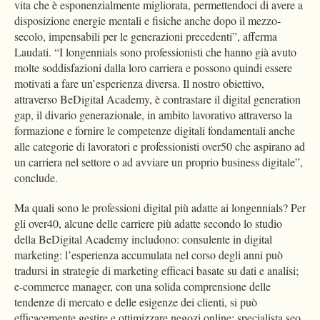
vita che è esponenzialmente migliorata, permettendoci di avere a
disposizione energie mentali e fisiche anche dopo il mezzo-
secolo, impensabili per le generazioni precedenti”, afferma
Laudati. “I longennials sono professionisti che hanno già avuto
molte soddisfazioni dalla loro carriera e possono quindi essere
motivati a fare un’esperienza diversa. Il nostro obiettivo,
attraverso BeDigital Academy, è contrastare il digital generation
gap, il divario generazionale, in ambito lavorativo attraverso la
formazione e fornire le competenze digitali fondamentali anche
alle categorie di lavoratori e professionisti over50 che aspirano ad
un carriera nel settore o ad avviare un proprio business digitale”,
conclude.
Ma quali sono le professioni digital più adatte ai longennials? Per
gli over40, alcune delle carriere più adatte secondo lo studio
della BeDigital Academy includono: consulente in digital
marketing: l’esperienza accumulata nel corso degli anni può
tradursi in strategie di marketing efficaci basate su dati e analisi;
e-commerce manager, con una solida comprensione delle
tendenze di mercato e delle esigenze dei clienti, si può
efficacemente gestire e ottimizzare negozi online; specialista seo,