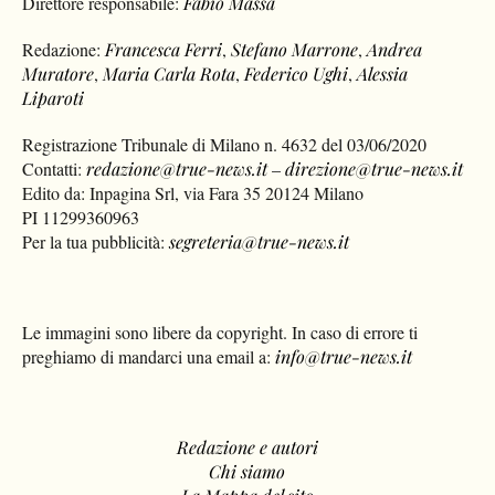
Direttore responsabile:
Fabio Massa
Redazione:
Francesca Ferri
,
Stefano Marrone
,
Andrea
Muratore
,
Maria Carla Rota
,
Federico Ughi
,
Alessia
Liparoti
Registrazione Tribunale di Milano n. 4632 del 03/06/2020
Contatti:
redazione@true-news.it
–
direzione@true-news.it
Edito da: Inpagina Srl, via Fara 35 20124 Milano
PI 11299360963
Per la tua pubblicità:
segreteria@true-news.it
Le immagini sono libere da copyright. In caso di errore ti
preghiamo di mandarci una email a:
info@true-news.it
Redazione e autori
Chi siamo