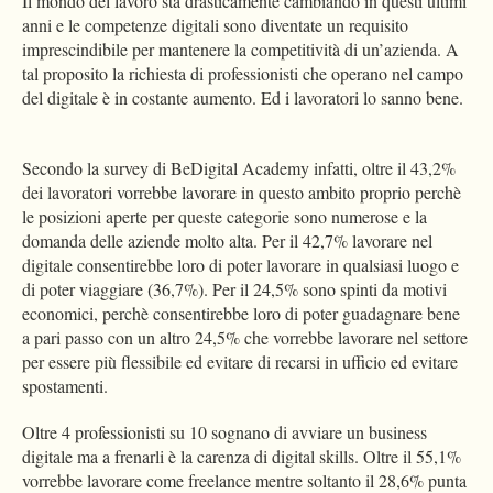
Il mondo del lavoro sta drasticamente cambiando in questi ultimi
anni e le competenze digitali sono diventate un requisito
imprescindibile per mantenere la competitività di un’azienda. A
tal proposito la richiesta di professionisti che operano nel campo
del digitale è in costante aumento. Ed i lavoratori lo sanno bene.
Secondo la survey di BeDigital Academy infatti, oltre il 43,2%
dei lavoratori vorrebbe lavorare in questo ambito proprio perchè
le posizioni aperte per queste categorie sono numerose e la
domanda delle aziende molto alta. Per il 42,7% lavorare nel
digitale consentirebbe loro di poter lavorare in qualsiasi luogo e
di poter viaggiare (36,7%). Per il 24,5% sono spinti da motivi
economici, perchè consentirebbe loro di poter guadagnare bene
a pari passo con un altro 24,5% che vorrebbe lavorare nel settore
per essere più flessibile ed evitare di recarsi in ufficio ed evitare
spostamenti.
Oltre 4 professionisti su 10 sognano di avviare un business
digitale ma a frenarli è la carenza di digital skills. Oltre il 55,1%
vorrebbe lavorare come freelance mentre soltanto il 28,6% punta