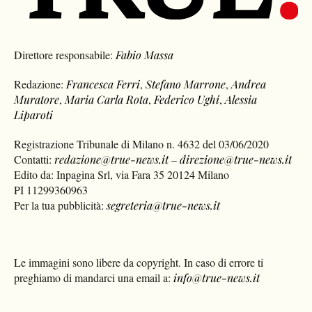
Direttore responsabile:
Fabio Massa
Redazione:
Francesca Ferri
,
Stefano Marrone
,
Andrea
Muratore
,
Maria Carla Rota
,
Federico Ughi
,
Alessia
Liparoti
Registrazione Tribunale di Milano n. 4632 del 03/06/2020
Contatti:
redazione@true-news.it
–
direzione@true-news.it
Edito da: Inpagina Srl, via Fara 35 20124 Milano
PI 11299360963
Per la tua pubblicità:
segreteria@true-news.it
Le immagini sono libere da copyright. In caso di errore ti
preghiamo di mandarci una email a:
info@true-news.it