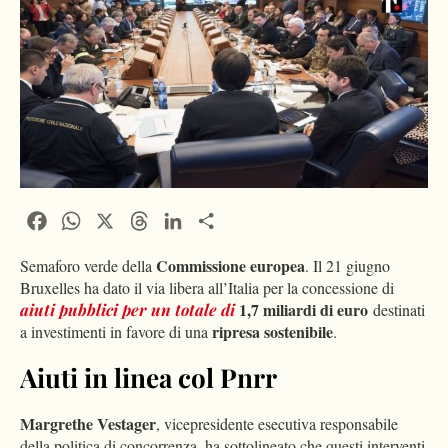
Facebook
WhatsApp
X
Threads
LinkedIn
Condividi
Commissione europea
Semaforo verde della
. Il 21 giugno
Bruxelles ha dato il via libera all’Italia per la concessione di
1,7 miliardi di euro
aiuti pubblici
per un totale di
destinati
ripresa sostenibile
a investimenti in favore di una
.
Aiuti in linea col Pnrr
Margrethe Vestager
, vicepresidente esecutiva responsabile
della politica di concorrenza, ha sottolineato che questi interventi