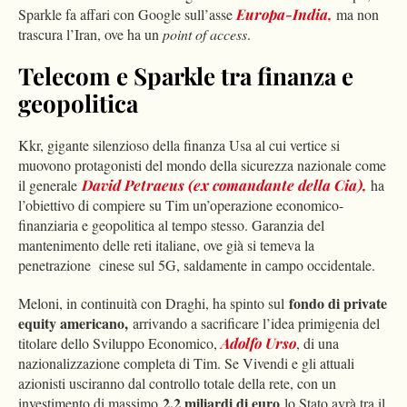
Sparkle fa affari con Google sull’asse
Europa-India,
ma non
trascura l’Iran, ove ha un
point of access
.
Telecom e Sparkle tra finanza e
geopolitica
Kkr, gigante silenzioso della finanza Usa al cui vertice si
muovono protagonisti del mondo della sicurezza nazionale come
il generale
David Petraeus (ex comandante della Cia),
ha
l’obiettivo di compiere su Tim un’operazione economico-
finanziaria e geopolitica al tempo stesso. Garanzia del
mantenimento delle reti italiane, ove già si temeva la
penetrazione cinese sul 5G, saldamente in campo occidentale.
fondo di private
Meloni, in continuità con Draghi, ha spinto sul
equity americano,
arrivando a sacrificare l’idea primigenia del
titolare dello Sviluppo Economico,
Adolfo Urso
, di una
nazionalizzazione completa di Tim. Se Vivendi e gli attuali
azionisti usciranno dal controllo totale della rete, con un
2,2 miliardi di euro
investimento di massimo
lo Stato avrà tra il