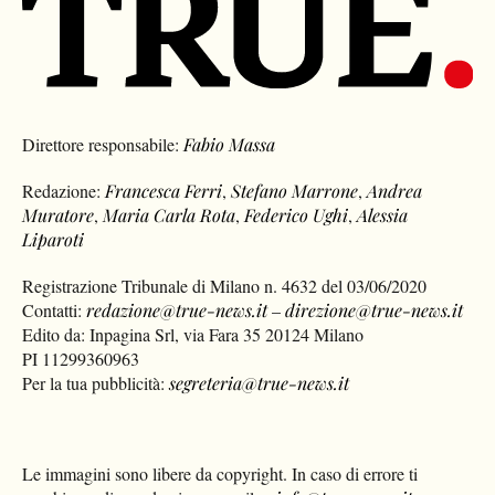
Direttore responsabile:
Fabio Massa
Redazione:
Francesca Ferri
,
Stefano Marrone
,
Andrea
Muratore
,
Maria Carla Rota
,
Federico Ughi
,
Alessia
Liparoti
Registrazione Tribunale di Milano n. 4632 del 03/06/2020
Contatti:
redazione@true-news.it
–
direzione@true-news.it
Edito da: Inpagina Srl, via Fara 35 20124 Milano
PI 11299360963
Per la tua pubblicità:
segreteria@true-news.it
Le immagini sono libere da copyright. In caso di errore ti