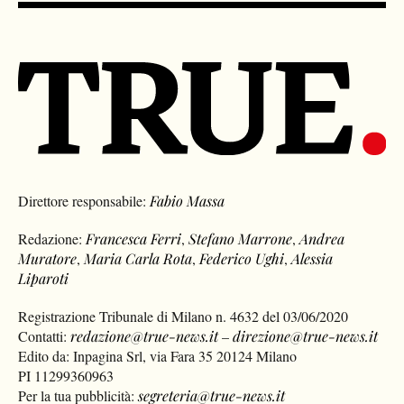
Direttore responsabile:
Fabio Massa
Redazione:
Francesca Ferri
,
Stefano Marrone
,
Andrea
Muratore
,
Maria Carla Rota
,
Federico Ughi
,
Alessia
Liparoti
Registrazione Tribunale di Milano n. 4632 del 03/06/2020
Contatti:
redazione@true-news.it
–
direzione@true-news.it
Edito da: Inpagina Srl, via Fara 35 20124 Milano
PI 11299360963
Per la tua pubblicità:
segreteria@true-news.it