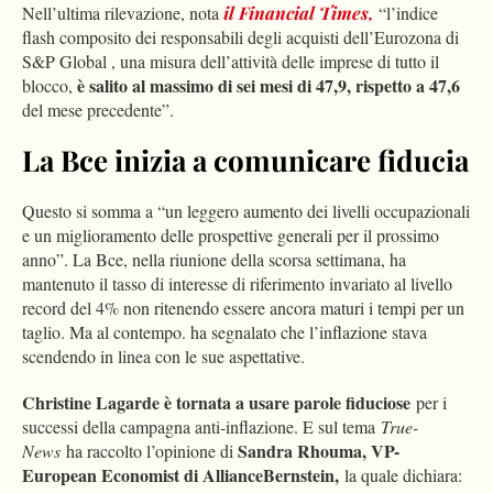
Nell’ultima rilevazione, nota
il
Financial Times
,
“l’indice
flash composito dei responsabili degli acquisti dell’Eurozona di
S&P Global , una misura dell’attività delle imprese di tutto il
è salito al massimo di sei mesi di 47,9, rispetto a 47,6
blocco,
del mese precedente”.
La Bce inizia a comunicare fiducia
Questo si somma a “un leggero aumento dei livelli occupazionali
e un miglioramento delle prospettive generali per il prossimo
anno”. La Bce, nella riunione della scorsa settimana, ha
mantenuto il tasso di interesse di riferimento invariato al livello
record del 4% non ritenendo essere ancora maturi i tempi per un
taglio. Ma al contempo. ha segnalato che l’inflazione stava
scendendo in linea con le sue aspettative.
Christine Lagarde è tornata a usare parole fiduciose
per i
successi della campagna anti-inflazione. E sul tema
True-
S
andra Rhouma, VP-
News
ha raccolto l’opinione di
European Economist di AllianceBernstein
,
la quale dichiara: