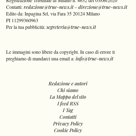
Registrazione Tribunale di Milano n. 4632 del 03/06/2020
Contatti:
redazione@true-news.it
–
direzione@true-news.it
Edito da: Inpagina Srl, via Fara 35 20124 Milano
PI 11299360963
Per la tua pubblicità:
segreteria@true-news.it
Le immagini sono libere da copyright. In caso di errore ti
preghiamo di mandarci una email a:
info@true-news.it
Redazione e autori
Chi siamo
La Mappa del sito
I feed RSS
I Tag
Contatti
Privacy Policy
Cookie Policy