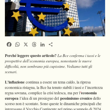
Facebook
WhatsApp
X
Threads
LinkedIn
Condividi
Perché leggere questo articolo?
La Bce conferma i tassi e le
prospettive dell’economia europea, nonostante le nuove
difficoltà, non sembrano più cupissime. Vediamo tutti gli
scenari.
L’inflazione
continua a essere un tema caldo, la ripresa
economica ristagna, la Bce ha tenuto stabili i tassi e l’incertezza
economia
regna sovrana, complice la crisi tedesca, ma per l
‘
europea
pessimismo cronico
l’idea di un prosieguo del
dello
scorso non è scontato. Sono queste le dinamiche principali che
interessano il Vecchio Continente nel primo scampolo di 2024.