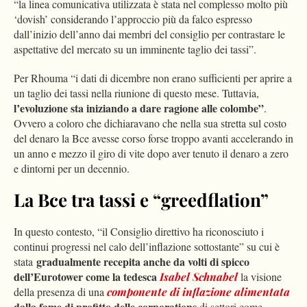
“la linea comunicativa utilizzata è stata nel complesso molto più
‘dovish’ considerando l’approccio più da falco espresso
dall’inizio dell’anno dai membri del consiglio per contrastare le
aspettative del mercato su un imminente taglio dei tassi”.
Per Rhouma “i dati di dicembre non erano sufficienti per aprire a
un taglio dei tassi nella riunione di questo mese. Tuttavia,
l’evoluzione sta iniziando a dare ragione alle colombe”
.
Ovvero a coloro che dichiaravano che nella sua stretta sul costo
del denaro la Bce avesse corso forse troppo avanti accelerando in
un anno e mezzo il giro di vite dopo aver tenuto il denaro a zero
e dintorni per un decennio.
La Bce tra tassi e “greedflation”
In questo contesto, “il Consiglio direttivo ha riconosciuto i
continui progressi nel calo dell’inflazione sottostante” su cui è
gradualmente recepita anche da volti di spicco
stata
dell’Eurotower come la tedesca
Isabel Schnabel
la visione
della presenza di una
componente di inflazione alimentata
dalla fame di profitto delle corporations
di settori come