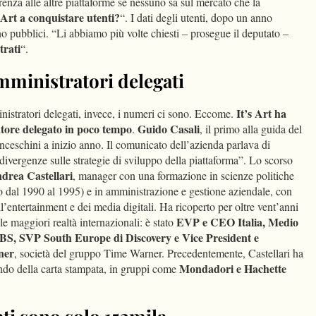
renza alle altre piattaforme se nessuno sa sul mercato che la
 Art a conquistare utenti?
“. I dati degli utenti, dopo un anno
no pubblici. “Li abbiamo più volte chiesti – prosegue il deputato –
trati
“.
amministratori delegati
It’s Art ha
nistratori delegati, invece, i numeri ci sono. Eccome.
tore delegato in poco tempo
Guido Casali
.
, il primo alla guida del
ranceschini a inizio anno. Il comunicato dell’azienda parlava di
“divergenze sulle strategie di sviluppo della piattaforma”. Lo scorso
drea Castellari
, manager con una formazione in scienze politiche
no dal 1990 al 1995) e in amministrazione e gestione aziendale, con
’entertainment e dei media digitali. Ha ricoperto per oltre vent’anni
EVP e CEO Italia, Medio
le maggiori realtà internazionali: è stato
BS, SVP South Europe di Discovery e Vice President e
ner
, società del gruppo Time Warner. Precedentemente, Castellari ha
Mondadori e Hachette
ndo della carta stampata, in gruppi come