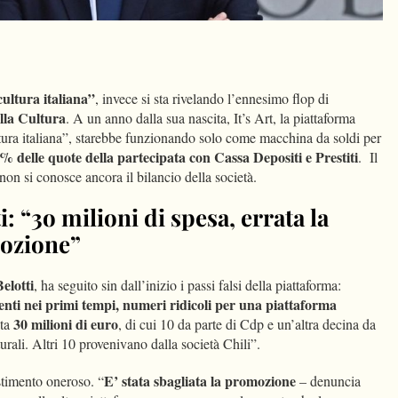
dIn
Condividi
cultura italiana”
, invece si sta rivelando l’ennesimo flop di
lla Cultura
. A un anno dalla sua nascita, It’s Art, la piattaforma
ltura italiana”, starebbe funzionando solo come macchina da soldi per
 delle quote della partecipata con Cassa Depositi e Prestiti
. Il
on si conosce ancora il bilancio della società.
i: “3o milioni di spesa, errata la
mozione”
elotti
, ha seguito sin dall’inizio i passi falsi della piattaforma:
enti nei primi tempi, numeri ridicoli per una piattaforma
30 milioni di euro
ata
, di cui 10 da parte di Cdp e un’altra decina da
urali. Altri 10 provenivano dalla società Chili”.
E’ stata sbagliata la promozione
stimento oneroso. “
– denuncia