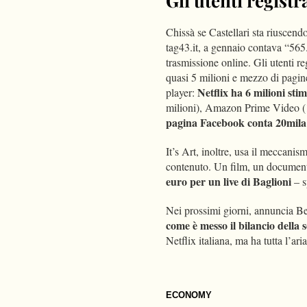
Gli utenti registr
Chissà se Castellari sta riuscend
tag43.it, a gennaio contava “565.
trasmissione online. Gli utenti re
quasi 5 milioni e mezzo di pagine 
Netflix ha 6 milioni stim
player:
milioni), Amazon Prime Video (1
pagina Facebook conta 20mila 
It’s Art, inoltre, usa il meccani
contenuto. Un film, un documenta
euro per un live di Baglioni
– s
Nei prossimi giorni, annuncia Bel
come è messo il bilancio della s
Netflix italiana, ma ha tutta l’ari
ECONOMY