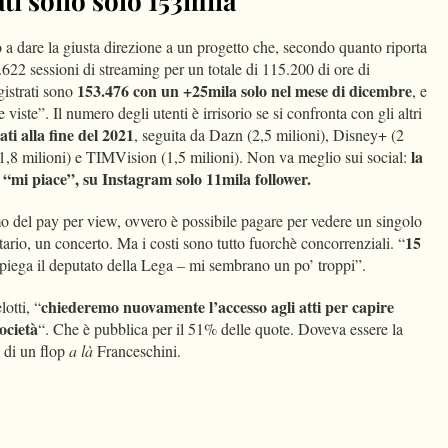
ati sono solo 153mila
o a dare la giusta direzione a un progetto che, secondo quanto riporta
622 sessioni di streaming per un totale di 115.200 di ore di
153.476 con un +25mila solo nel mese di dicembre
gistrati sono
, e
viste”. Il numero degli utenti è irrisorio se si confronta con gli altri
ati alla fine del 2021
, seguita da Dazn (2,5 milioni), Disney+ (2
la
,8 milioni) e TIMVision (1,5 milioni). Non va meglio sui social:
“mi piace”, su Instagram solo 11mila follower.
smo del pay per view, ovvero è possibile pagare per vedere un singolo
15
rio, un concerto. Ma i costi sono tutto fuorchè concorrenziali. “
piega il deputato della Lega – mi sembrano un po’ troppi”.
chiederemo nuovamente l’accesso agli atti per capire
otti, “
ocietà
“. Che è pubblica per il 51% delle quote. Doveva essere la
a di un flop
a là
Franceschini.