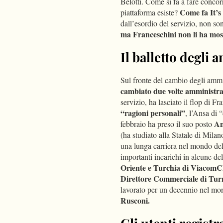
Belotti. Come si fa a fare concor
Come fa It’s
piattaforma esiste?
dall’esordio del servizio, non so
ma Franceschini non li ha mos
Il balletto degli 
Sul fronte del cambio degli ammi
cambiato due volte amministra
servizio, ha lasciato il flop di F
“ragioni personali”
, l’Ansa di 
An
febbraio ha preso il suo posto
(ha studiato alla Statale di Mila
una lunga carriera nel mondo dell
importanti incarichi in alcune del
Oriente e Turchia di ViacomC
Direttore Commerciale di Tur
lavorato per un decennio nel mo
Rusconi.