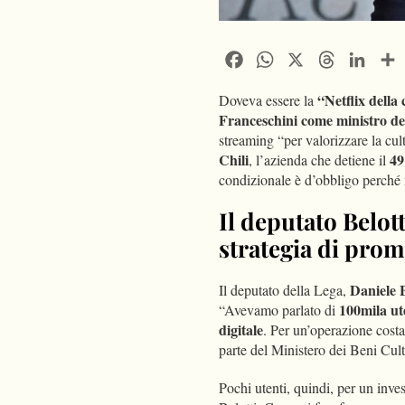
Facebook
WhatsApp
X
Threads
Linke
“Netflix della 
Doveva essere la
Franceschini come ministro de
streaming “per valorizzare la cu
Chili
49%
, l’azienda che detiene il
condizionale è d’obbligo perché n
Il deputato Belott
strategia di pro
Daniele B
Il deputato della Lega,
100mila ut
“Avevamo parlato di
digitale
. Per un’operazione cost
parte del Ministero dei Beni Cult
Pochi utenti, quindi, per un inve