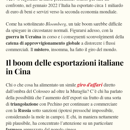
confronto, nel gennaio 2022 l’Italia ha esportato circa 1 miliardo
di euro di beni e servizi verso la seconda economia mondiale.
Come ha sottolineato
Bloomberg
, un tale boom sarebbe difficile
da spiegare in circostanze normali. Figurarsi adesso, con la
guerra in Ucraina
in corso e i conseguenti sconvolgimenti della
catena di approvvigionamento globale
a distorcere i flussi
mistero
commerciali. Il
, insomma, ha fatto il giro del mondo.
Il boom delle esportazioni italiane
in Cina
Chi o che cosa ha alimentato un simile
giro d’affari
diretto
dall’ombra del Colosseo ad oltre la Muraglia? C’è chi ha parlato
della possibilità che l’aumento dell’export sia frutto di una sorta
triangolazione
di
con Pechino per continuare a commerciare
Russia
con la
sotto sanzioni (ipotesi pressoché impossibile,
considerando la mole in campo). E chi, in maniera nettamente
più plausibile, ha concentrato l’attenzione su un particolare
farmaco
apprezzato dal popolo cinese.