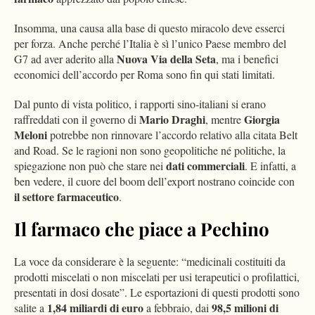
Insomma, una causa alla base di questo miracolo deve esserci
per forza. Anche perché l’Italia è sì l’unico Paese membro del
Nuova Via della Seta
G7 ad aver aderito alla
, ma i benefici
economici dell’accordo per Roma sono fin qui stati limitati.
Dal punto di vista politico, i rapporti sino-italiani si erano
Mario Draghi
Giorgia
raffreddati con il governo di
, mentre
Meloni
potrebbe non rinnovare l’accordo relativo alla citata Belt
and Road. Se le ragioni non sono geopolitiche né politiche, la
dati commerciali
spiegazione non può che stare nei
. E infatti, a
ben vedere, il cuore del boom dell’export nostrano coincide con
il settore farmaceutico
.
Il farmaco che piace a Pechino
La voce da considerare è la seguente: “medicinali costituiti da
prodotti miscelati o non miscelati per usi terapeutici o profilattici,
presentati in dosi dosate”. Le esportazioni di questi prodotti sono
1,84 miliardi di euro
98,5 milioni di
salite a
a febbraio, dai