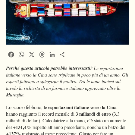
Facebook
WhatsApp
X
Threads
LinkedIn
Condividi
Perché questo articolo potrebbe interessarti?
Le esportazioni
italiane verso la Cina sono triplicate in poco più di un anno. Gli
esperti faticano a spiegarne il motivo. Tra le tante ipotesi sul
tavolo la richiesta di un farmaco italiano apprezzato oltre la
Muraglia.
esportazioni italiane verso la Cina
Lo scorso febbraio, le
3 miliardi di euro
hanno raggiunto il record mensile di
(3,3
miliardi di dollari). Calcolatrice alla mano, c’è stato un aumento
+131,4%
del
rispetto all’anno precedente, nonché un balzo del
+137%
registrato al mese precedente. Giusto per fare un