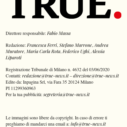
Direttore responsabile:
Fabio Massa
Redazione:
Francesca Ferri
,
Stefano Marrone
,
Andrea
Muratore
,
Maria Carla Rota
,
Federico Ughi
,
Alessia
Liparoti
Registrazione Tribunale di Milano n. 4632 del 03/06/2020
Contatti:
redazione@true-news.it
–
direzione@true-news.it
Edito da: Inpagina Srl, via Fara 35 20124 Milano
PI 11299360963
Per la tua pubblicità:
segreteria@true-news.it
Le immagini sono libere da copyright. In caso di errore ti
preghiamo di mandarci una email a:
info@true-news.it