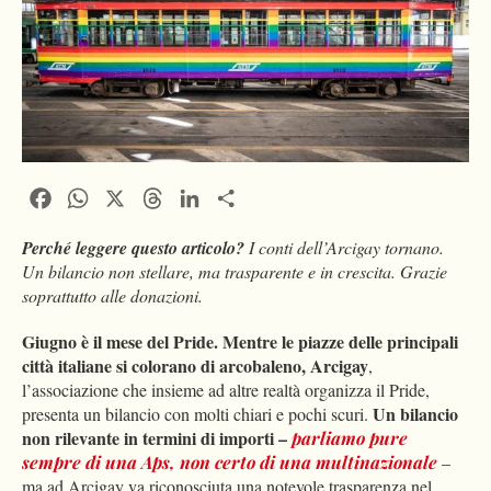
Facebook
WhatsApp
X
Threads
LinkedIn
Condividi
Perché leggere questo articolo?
I conti dell’Arcigay tornano.
Un bilancio non stellare, ma trasparente e in crescita. Grazie
soprattutto alle donazioni.
Giugno è il mese del Pride. Mentre le piazze delle principali
città italiane si colorano di arcobaleno, Arcigay
,
l’associazione che insieme ad altre realtà organizza il Pride,
Un bilancio
presenta un bilancio con molti chiari e pochi scuri.
non rilevante in termini di importi –
parliamo pure
sempre di una Aps
, non certo di una multinazionale
–
ma ad Arcigay va riconosciuta una notevole trasparenza nel