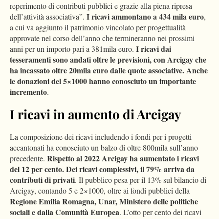
reperimento di contributi pubblici e grazie alla piena ripresa
I ricavi ammontano a 434 mila euro
dell’attività associativa”.
,
a cui va aggiunto il patrimonio vincolato per progettualità
approvate nel corso dell’anno che termineranno nei prossimi
I ricavi dai
anni per un importo pari a 381mila euro.
tesseramenti sono andati oltre le previsioni, con Arcigay che
ha incassato oltre 20mila euro dalle quote associative. Anche
le donazioni del 5×1000 hanno conosciuto un importante
incremento
.
I ricavi in aumento di Arcigay
La composizione dei ricavi includendo i fondi per i progetti
accantonati ha conosciuto un balzo di oltre 800mila sull’anno
Rispetto al 2022 Arcigay ha aumentato i ricavi
precedente.
del 12 per cento. Dei ricavi complessivi, il 79% arriva da
contributi di privati
. Il pubblico pesa per il 13% sul bilancio di
Arcigay, contando 5 e 2×1000, oltre ai fondi pubblici della
Regione Emilia Romagna, Unar, Ministero delle politiche
sociali e dalla Comunità Europea
. L’otto per cento dei ricavi