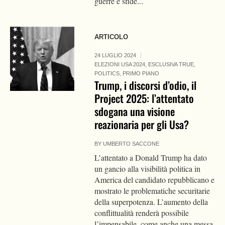
guerre e sfide...
ARTICOLO
24 LUGLIO 2024
ELEZIONI USA 2024
,
ESCLUSIVA TRUE
,
POLITICS
,
PRIMO PIANO
Trump, i discorsi d’odio, il
Project 2025: l’attentato
sdogana una visione
reazionaria per gli Usa?
BY
UMBERTO SACCONE
L’attentato a Donald Trump ha dato
un gancio alla visibilità politica in
America del candidato repubblicano e
mostrato le problematiche securitarie
della superpotenza. L’aumento della
conflittualità renderà possibile
l’impensabile, come anche una messa