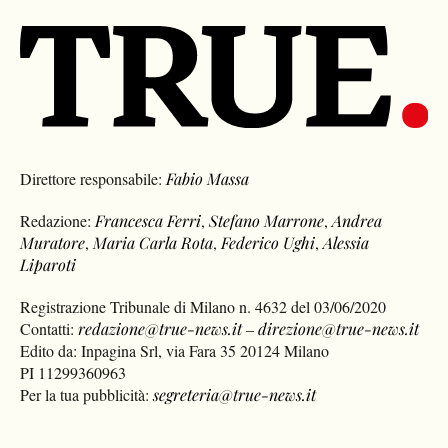
Direttore responsabile:
Fabio Massa
Redazione:
Francesca Ferri
,
Stefano Marrone
,
Andrea
Muratore
,
Maria Carla Rota
,
Federico Ughi
,
Alessia
Liparoti
Registrazione Tribunale di Milano n. 4632 del 03/06/2020
Contatti:
redazione@true-news.it
–
direzione@true-news.it
Edito da: Inpagina Srl, via Fara 35 20124 Milano
PI 11299360963
Per la tua pubblicità:
segreteria@true-news.it