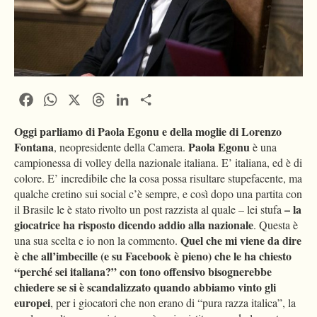
Facebook
WhatsApp
X
Threads
LinkedIn
Condividi
Oggi parliamo di Paola Egonu e della moglie di Lorenzo
Fontana
Paola Egonu
, neopresidente della Camera.
è una
campionessa di volley della nazionale italiana. E’ italiana, ed è di
colore. E’ incredibile che la cosa possa risultare stupefacente, ma
qualche cretino sui social c’è sempre, e così dopo una partita con
– la
il Brasile le è stato rivolto un post razzista al quale – lei stufa
giocatrice ha risposto dicendo addio alla nazionale
. Questa è
Quel che mi viene da dire
una sua scelta e io non la commento.
è che all’imbecille (e su Facebook è pieno) che le ha chiesto
“perché sei italiana?” con tono offensivo bisognerebbe
chiedere se si è scandalizzato quando abbiamo vinto gli
europei
, per i giocatori che non erano di “pura razza italica”, la