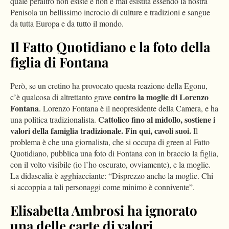
quale peraltro non esiste e non è mai esistita essendo la nostra
Penisola un bellissimo incrocio di culture e tradizioni e sangue
da tutta Europa e da tutto il mondo.
Il Fatto Quotidiano e la foto della
figlia di Fontana
Però, se un cretino ha provocato questa reazione della Egonu,
contro la moglie di Lorenzo
c’è qualcosa di altrettanto grave
Fontana
. Lorenzo Fontana è il neopresidente della Camera, e ha
Cattolico fino al midollo, sostiene i
una politica tradizionalista.
valori della famiglia tradizionale. Fin qui, cavoli suoi.
Il
problema è che una giornalista, che si occupa di green al Fatto
Quotidiano, pubblica una foto di Fontana con in braccio la figlia,
con il volto visibile (io l’ho oscurato, ovviamente), e la moglie.
La didascalia è agghiacciante: “Disprezzo anche la moglie. Chi
si accoppia a tali personaggi come minimo è connivente”.
Elisabetta Ambrosi ha ignorato
una delle carte di valori