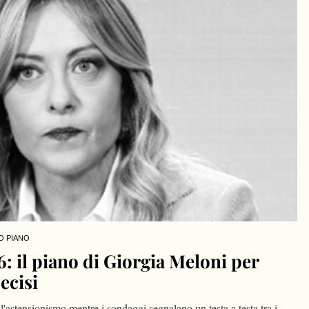
O PIANO
 il piano di Giorgia Meloni per
ecisi
l'astensionismo mentre i sondaggi segnalano un testa a testa tra i