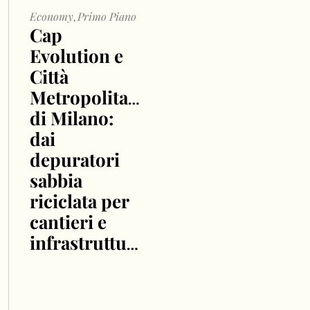
Economy
Primo Piano
,
Cap
Evolution e
Città
Metropolitana
di Milano:
dai
depuratori
sabbia
riciclata per
cantieri e
infrastrutture