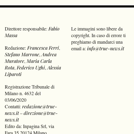
Direttore responsabile:
Fabio
Le immagini sono libere da
Massa
copyright. In caso di errore ti
preghiamo di mandarci una
Redazione:
Francesca Ferri
,
email a:
info@true-news.it
Stefano Marrone
,
Andrea
Muratore
,
Maria Carla
Rota
,
Federico Ughi
,
Alessia
Liparoti
Registrazione Tribunale di
Milano n. 4632 del
03/06/2020
Contatti:
redazione@true-
news.it
–
direzione@true-
news.it
Edito da: Inpagina Srl, via
Fara 35 20124 Milano