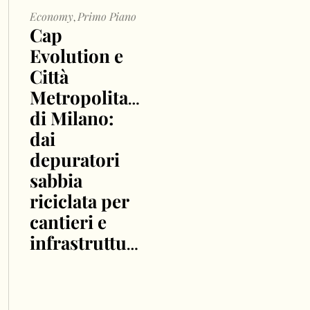
Economy
Primo Piano
,
Cap
Evolution e
Città
Metropolitana
di Milano:
dai
depuratori
sabbia
riciclata per
cantieri e
infrastrutture