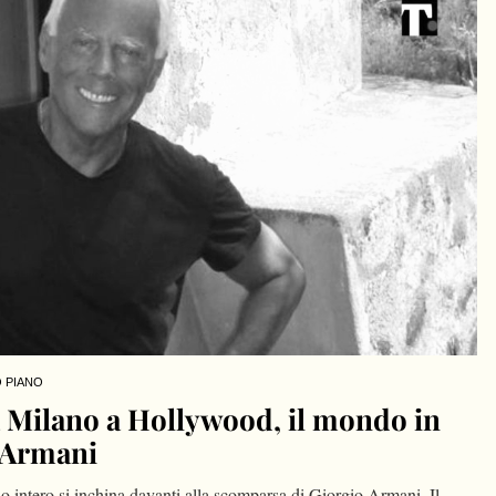
 PIANO
a Milano a Hollywood, il mondo in
o Armani
o intero si inchina davanti alla scomparsa di Giorgio Armani. Il