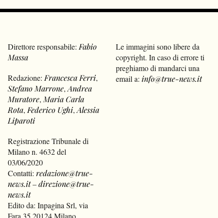
Direttore responsabile:
Fabio
Le immagini sono libere da
Massa
copyright. In caso di errore ti
preghiamo di mandarci una
Redazione:
Francesca Ferri
,
email a:
info@true-news.it
Stefano Marrone
,
Andrea
Muratore
,
Maria Carla
Rota
,
Federico Ughi
,
Alessia
Liparoti
Registrazione Tribunale di
Milano n. 4632 del
03/06/2020
Contatti:
redazione@true-
news.it
–
direzione@true-
news.it
Edito da: Inpagina Srl, via
Fara 35 20124 Milano