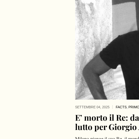
SETTEMBRE 04,
2025
FACTS
,
PRIMO
E’ morto il Re: d
lutto per Giorgi
Milano piange il suo Re, il mond