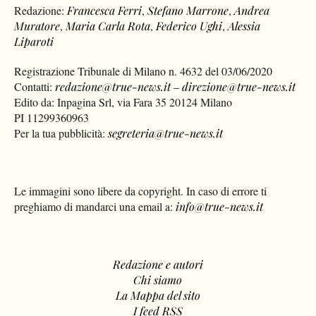
Redazione:
Francesca Ferri
,
Stefano Marrone
,
Andrea
Muratore
,
Maria Carla Rota
,
Federico Ughi
,
Alessia
Liparoti
Registrazione Tribunale di Milano n. 4632 del 03/06/2020
Contatti:
redazione@true-news.it
–
direzione@true-news.it
Edito da: Inpagina Srl, via Fara 35 20124 Milano
PI 11299360963
Per la tua pubblicità:
segreteria@true-news.it
Le immagini sono libere da copyright. In caso di errore ti
preghiamo di mandarci una email a:
info@true-news.it
Redazione e autori
Chi siamo
La Mappa del sito
I feed RSS