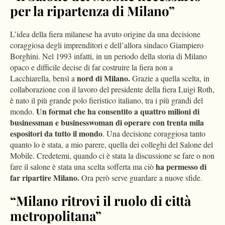
per la ripartenza di Milano”
L’idea della fiera milanese ha avuto origine da una decisione
coraggiosa degli imprenditori e dell’allora sindaco Giampiero
Borghini. Nel 1993 infatti, in un periodo della storia di Milano
opaco e difficile decise di far costruire la fiera non a
nord di Milano.
Lacchiarella, bensì a
G
razie a quella scelta, in
collaborazione con il lavoro del presidente della fiera Luigi Roth,
è nato il più grande polo fieristico italiano, tra i più grandi del
Un format che ha consentito a quattro milioni di
mondo.
businessman e businesswoman di operare con trenta mila
espositori da tutto il mondo
. Una decisione coraggiosa tanto
quanto lo è stata, a mio parere, quella dei colleghi del Salone del
Mobile. C
redetemi, quando ci è stata la discussione se fare o non
ha permesso di
fare il salone è stata una scelta sofferta ma ciò
far ripartire Milano.
Ora però serve guardare a nuove sfide.
“Milano ritrovi il ruolo di città
metropolitana”