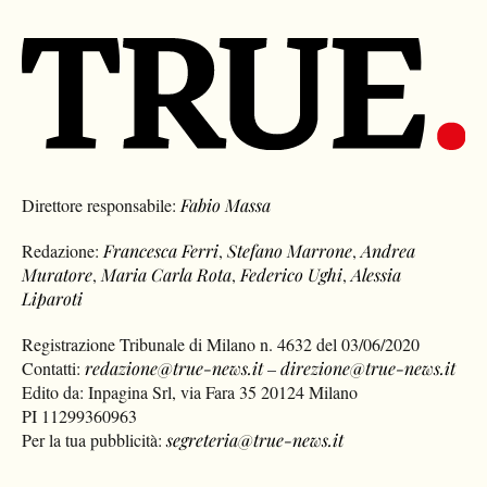
Direttore responsabile:
Fabio Massa
Redazione:
Francesca Ferri
,
Stefano Marrone
,
Andrea
Muratore
,
Maria Carla Rota
,
Federico Ughi
,
Alessia
Liparoti
Registrazione Tribunale di Milano n. 4632 del 03/06/2020
Contatti:
redazione@true-news.it
–
direzione@true-news.it
Edito da: Inpagina Srl, via Fara 35 20124 Milano
PI 11299360963
Per la tua pubblicità:
segreteria@true-news.it