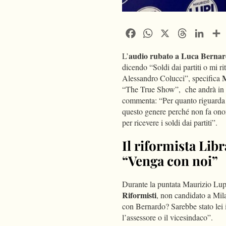
Facebook
WhatsApp
X
Threads
Linke
audio rubato a Luca Berna
L’
dicendo “Soldi dai partiti o mi ri
M
Alessandro Colucci”, specifica
“The True Show”, che andrà in o
commenta: “Per quanto riguarda i
questo genere perché non fa onor
per ricevere i soldi dai partiti”.
Il riformista Lib
“Venga con noi”
Durante la puntata Maurizio Lup
Riformisti
, non candidato a Mila
con Bernardo? Sarebbe stato lei 
l’assessore o il vicesindaco”.