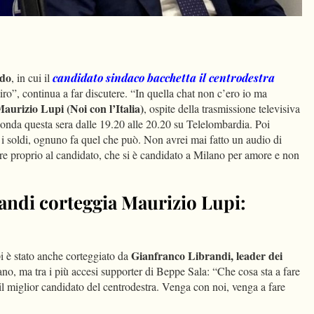
dIn
Condividi
rdo
, in cui il
candidato sindaco bacchetta il centrodestra
tiro”, continua a far discutere. “In quella chat non c’ero io ma
aurizio Lupi (Noi con l’Italia)
, ospite della trasmissione televisiva
nda questa sera dalle 19.20 alle 20.20 su Telelombardia. Poi
 soldi, ognuno fa quel che può. Non avrei mai fatto un audio di
e proprio al candidato, che si è candidato a Milano per amore e non
randi corteggia Maurizio Lupi:
Gianfranco Librandi, leader dei
i è stato anche corteggiato da
no, ma tra i più accesi supporter di Beppe Sala: “Che cosa sta a fare
il miglior candidato del centrodestra. Venga con noi, venga a fare