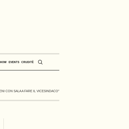
SHOW
EVENTS
CRUDITÈ
IENI CON SALA A FARE IL VICESINDACO”