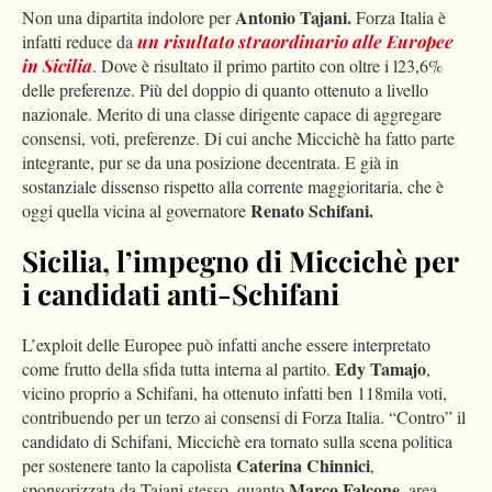
Antonio Tajani.
Non una dipartita indolore per
Forza Italia è
infatti reduce da
un risultato straordinario alle Europee
in Sicilia
. Dove è risultato il primo partito con oltre i l23,6%
delle preferenze. Più del doppio di quanto ottenuto a livello
nazionale. Merito di una classe dirigente capace di aggregare
consensi, voti, preferenze. Di cui anche Miccichè ha fatto parte
integrante, pur se da una posizione decentrata. E già in
sostanziale dissenso rispetto alla corrente maggioritaria, che è
Renato Schifani.
oggi quella vicina al governatore
Sicilia, l’impegno di Miccichè per
i candidati anti-Schifani
L’exploit delle Europee può infatti anche essere interpretato
Edy Tamajo
come frutto della sfida tutta interna al partito.
,
vicino proprio a Schifani, ha ottenuto infatti ben 118mila voti,
contribuendo per un terzo ai consensi di Forza Italia. “Contro” il
candidato di Schifani, Miccichè era tornato sulla scena politica
Caterina Chinnici
per sostenere tanto la capolista
,
Marco Falcone,
sponsorizzata da Tajani stesso, quanto
area