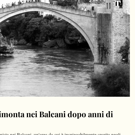
 rimonta nei Balcani dopo anni di
onista nei Balcani, un'area da cui è inspiegabilmente sparita negli