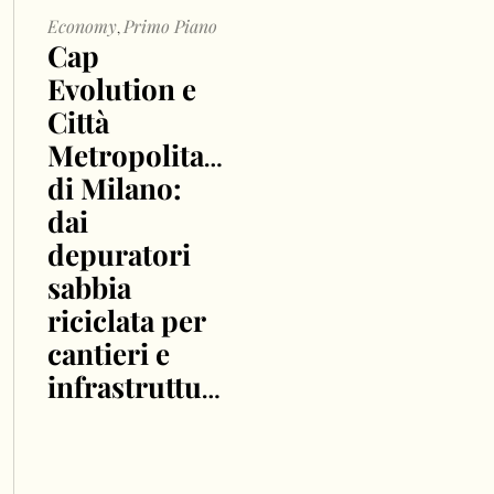
Economy
Primo Piano
,
Cap
Evolution e
Città
Metropolitana
di Milano:
dai
depuratori
sabbia
riciclata per
cantieri e
infrastrutture