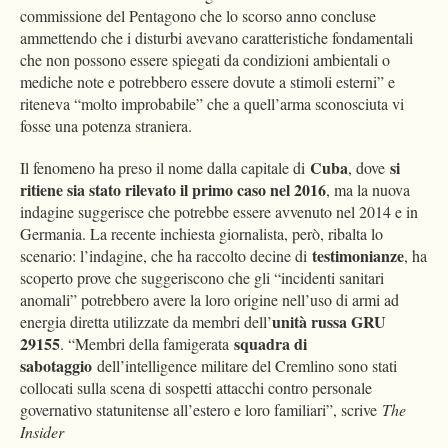
commissione del Pentagono che lo scorso anno concluse
ammettendo che i disturbi avevano caratteristiche fondamentali
che non possono essere spiegati da condizioni ambientali o
mediche note e potrebbero essere dovute a stimoli esterni” e
riteneva “molto improbabile” che a quell’arma sconosciuta vi
fosse una potenza straniera.
Cuba
si
Il fenomeno ha preso il nome dalla capitale di
, dove
ritiene sia stato rilevato il primo caso nel 2016
, ma la nuova
indagine suggerisce che potrebbe essere avvenuto nel 2014 e in
Germania. La recente inchiesta giornalista, però, ribalta lo
testimonianze
scenario: l’indagine, che ha raccolto decine di
, ha
scoperto prove che suggeriscono che gli “incidenti sanitari
anomali” potrebbero avere la loro origine nell’uso di armi ad
unità russa GRU
energia diretta utilizzate da membri dell’
29155
squadra di
. “Membri della famigerata
sabotaggio
dell’intelligence militare del Cremlino sono stati
collocati sulla scena di sospetti attacchi contro personale
governativo statunitense all’estero e loro familiari”, scrive
The
Insider