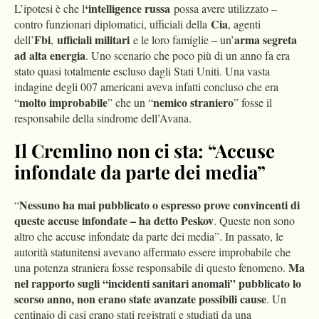
‘intelligence russa
L’ipotesi è che l
possa avere utilizzato –
Cia
contro funzionari diplomatici, ufficiali della
, agenti
Fbi
ufficiali militari
arma segreta
dell’
,
e le loro famiglie – un’
ad alta energia
. Uno scenario che poco più di un anno fa era
stato quasi totalmente escluso dagli Stati Uniti. Una vasta
indagine degli 007 americani aveva infatti concluso che era
molto improbabile
nemico straniero
“
” che un “
” fosse il
responsabile della sindrome dell’Avana.
Il Cremlino non ci sta: “Accuse
infondate da parte dei media”
Nessuno ha mai pubblicato o espresso prove convincenti di
“
queste accuse infondate – ha detto Peskov
. Queste non sono
altro che accuse infondate da parte dei media”. In passato, le
autorità statunitensi avevano affermato essere improbabile che
Ma
una potenza straniera fosse responsabile di questo fenomeno.
nel rapporto sugli “incidenti sanitari anomali” pubblicato lo
scorso anno, non erano state avanzate possibili cause
. Un
centinaio di casi erano stati registrati e studiati da una