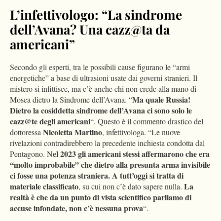
L’infettivologo: “La sindrome
dell’Avana? Una cazz@ta da
americani”
Secondo gli esperti, tra le possibili cause figurano le “armi
energetiche” a base di ultrasioni usate dai governi stranieri. Il
mistero si infittisce, ma c’è anche chi non crede alla mano di
Ma quale Russia!
Mosca dietro la Sindrome dell’Avana. “
Dietro la cosiddetta sindrome dell’Avana ci sono solo le
cazz@te degli americani
“. Questo è il commento drastico del
Nicoletta Martino
dottoressa
, infettivologa. “Le nuove
rivelazioni contradirebbero la precedente inchiesta condotta dal
el 2023 gli americani stessi affermarono che era
Pentagono. N
“molto improbabile” che dietro alla presunta arma invisibile
ci fosse una potenza straniera. A tutt’oggi si tratta di
materiale classificato
La
, su cui non c’è dato sapere nulla.
realtà è che da un punto di vista scientifico parliamo di
accuse infondate, non c’è nessuna prova
“.