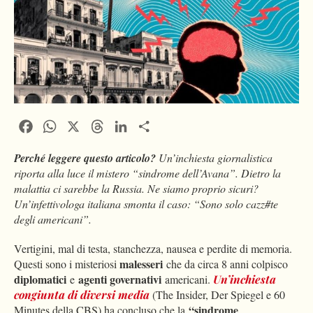
Facebook
WhatsApp
X
Threads
LinkedIn
Condividi
Perché leggere questo articolo?
Un’inchiesta giornalistica
riporta alla luce il mistero “sindrome dell’Avana”. Dietro la
malattia ci sarebbe la Russia. Ne siamo proprio sicuri?
Un’infettivologa italiana smonta il caso: “Sono solo cazz#te
degli americani”.
Vertigini, mal di testa, stanchezza, nausea e perdite di memoria.
malesseri
Questi sono i misteriosi
che da circa 8 anni colpisco
diplomatici
agenti governativi
e
americani.
Un’
inchiesta
congiunta
di diversi media
(The Insider, Der Spiegel e 60
“sindrome
Minutes della CBS) ha concluso che la