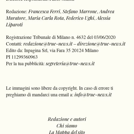
Redazione:
Francesca Ferri
,
Stefano Marrone
,
Andrea
Muratore
,
Maria Carla Rota
,
Federico Ughi
,
Alessia
Liparoti
Registrazione Tribunale di Milano n. 4632 del 03/06/2020
Contatti:
redazione@true-news.it
–
direzione@true-news.it
Edito da: Inpagina Srl, via Fara 35 20124 Milano
PI 11299360963
Per la tua pubblicità:
segreteria@true-news.it
Le immagini sono libere da copyright. In caso di errore ti
preghiamo di mandarci una email a:
info@true-news.it
Redazione e autori
Chi siamo
La Mappa del sito