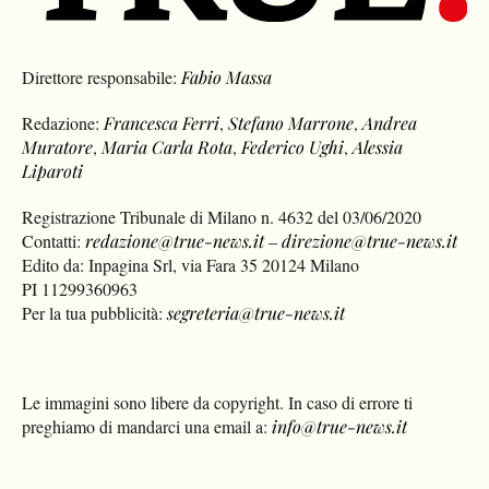
Direttore responsabile:
Fabio Massa
Redazione:
Francesca Ferri
,
Stefano Marrone
,
Andrea
Muratore
,
Maria Carla Rota
,
Federico Ughi
,
Alessia
Liparoti
Registrazione Tribunale di Milano n. 4632 del 03/06/2020
Contatti:
redazione@true-news.it
–
direzione@true-news.it
Edito da: Inpagina Srl, via Fara 35 20124 Milano
PI 11299360963
Per la tua pubblicità:
segreteria@true-news.it
Le immagini sono libere da copyright. In caso di errore ti
preghiamo di mandarci una email a:
info@true-news.it