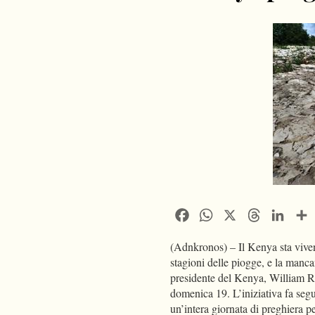
Facebook
WhatsApp
X
Threads
Linke
(Adnkronos) – Il Kenya sta vive
stagioni delle piogge, e la manca
presidente del Kenya, William R
domenica 19. L’iniziativa fa segu
un’intera giornata di preghiera p