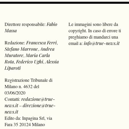
Direttore responsabile:
Fabio
Le immagini sono libere da
Massa
copyright. In caso di errore ti
preghiamo di mandarci una
Redazione:
Francesca Ferri
,
email a:
info@true-news.it
Stefano Marrone
,
Andrea
Muratore
,
Maria Carla
Rota
,
Federico Ughi
,
Alessia
Liparoti
Registrazione Tribunale di
Milano n. 4632 del
03/06/2020
Contatti:
redazione@true-
news.it
–
direzione@true-
news.it
Edito da: Inpagina Srl, via
Fara 35 20124 Milano