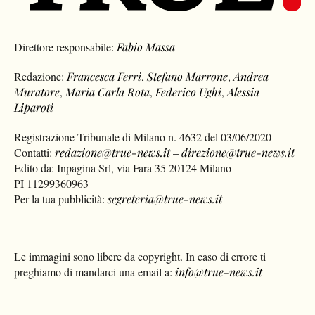
Direttore responsabile:
Fabio Massa
Redazione:
Francesca Ferri
,
Stefano Marrone
,
Andrea
Muratore
,
Maria Carla Rota
,
Federico Ughi
,
Alessia
Liparoti
Registrazione Tribunale di Milano n. 4632 del 03/06/2020
Contatti:
redazione@true-news.it
–
direzione@true-news.it
Edito da: Inpagina Srl, via Fara 35 20124 Milano
PI 11299360963
Per la tua pubblicità:
segreteria@true-news.it
Le immagini sono libere da copyright. In caso di errore ti
preghiamo di mandarci una email a:
info@true-news.it