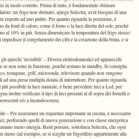
sato in modo corretto. Prima di tutto, è fondamentale sbrinare
atore: un frigo non sbrinato, spiega Selectra, avrà bisogno di una
iù rispetto ad uno pulito. Per quanto riguarda la posizione, è
no da fonti di calore, come il forno o la luce diretta del sole, perché
ino al 10% in più. Senza dimenticare la temperatura del frigo stesso:
i impedisce il congelamento dei cibi e la creazione della brina, e si
gli sprechi ‘invisibili’ – Diversi elettrodomestici ed apparecchi
e se non sono in funzione, poiché restano in standby. Si consiglia
trico, tostapane, grill, microonde, televisore quando non vengono
li ad una presa multipla dotata di interruttore. Per quanto riguarda
il più possibile la luce naturale, è bene prevedere luci a Led, per
gna inoltre verificare il tipo di luci presenti al di sopra dei fornelli o
luorescenti e/o a incandescenza.
bile – Per assicurarsi un risparmio importante in cucina, è necessario
tici, preferendo quelli di nuova generazione e con classe energetica
sumano meno energia. Basti pensare, sottolinea Selectra, che ogni
 in meno (ad esempio, se si sceglie un frigorifero appartenente alla