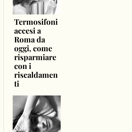
Termosifoni
accesi a
Roma da
oggi, come
risparmiare
con i
riscaldamen
ti