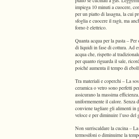
piatto se cucinati a gas. Leggerm
impiega 10 minuti a cuocere, con
per un piatto di lasagna, la cui p
sfoglia e cuocere il ragù, ma anche
forno è elettrico.
Quanta acqua per la pasta – Per o
di liquidi in fase di cottura. Ad
acqua che, rispetto al tradiziona
per quanto riguarda il sale, rico
poiché aumenta il tempo di ebol
Tra materiali e coperchi – La sost
ceramica o vetro sono perfetti pe
assicurano la massima efficienza
uniformemente il calore. Senza di
conviene tagliare gli alimenti in
veloce e per diminuire l’uso del
Non surriscaldare la cucina – La 
termosifoni o diminuirne la tempe