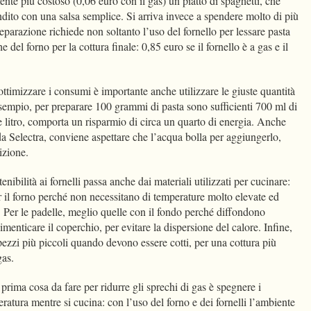
ente più costoso (0,06 euro con il gas) un piatto di spaghetti, che
dito con una salsa semplice. Si arriva invece a spendere molto di più
reparazione richiede non soltanto l’uso del fornello per lessare pasta
 del forno per la cottura finale: 0,85 euro se il fornello è a gas e il
ttimizzare i consumi è importante anche utilizzare le giuste quantità
 esempio, per preparare 100 grammi di pasta sono sufficienti 700 ml di
le litro, comporta un risparmio di circa un quarto di energia. Anche
rda Selectra, conviene aspettare che l’acqua bolla per aggiungerlo,
lizione.
enibilità ai fornelli passa anche dai materiali utilizzati per cucinare:
r il forno perché non necessitano di temperature molto elevate ed
. Per le padelle, meglio quelle con il fondo perché diffondono
menticare il coperchio, per evitare la dispersione del calore. Infine,
 pezzi più piccoli quando devono essere cotti, per una cottura più
 gas.
prima cosa da fare per ridurre gli sprechi di gas è spegnere i
ratura mentre si cucina: con l’uso del forno e dei fornelli l’ambiente