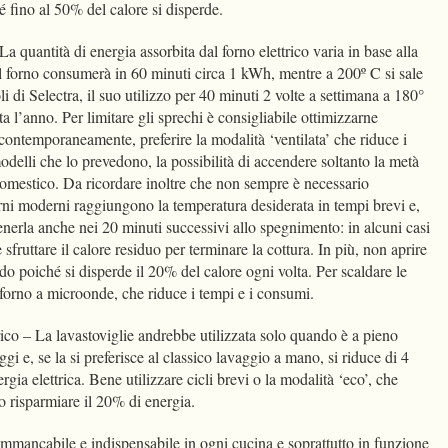
ché fino al 50% del calore si disperde.
La quantità di energia assorbita dal forno elettrico varia in base alla
il forno consumerà in 60 minuti circa 1 kWh, mentre a 200º C si sale
 di Selectra, il suo utilizzo per 40 minuti 2 volte a settimana a 180°
a l’anno. Per limitare gli sprechi è consigliabile ottimizzarne
contemporaneamente, preferire la modalità ‘ventilata’ che riduce i
modelli che lo prevedono, la possibilità di accendere soltanto la metà
odomestico. Da ricordare inoltre che non sempre è necessario
forni moderni raggiungono la temperatura desiderata in tempi brevi e,
tenerla anche nei 20 minuti successivi allo spegnimento: in alcuni casi
 sfruttare il calore residuo per terminare la cottura. In più, non aprire
ndo poiché si disperde il 20% del calore ogni volta. Per scaldare le
 il forno a microonde, che riduce i tempi e i consumi.
ico – La lavastoviglie andrebbe utilizzata solo quando è a pieno
ggi e, se la si preferisce al classico lavaggio a mano, si riduce di 4
gia elettrica. Bene utilizzare cicli brevi o la modalità ‘eco’, che
no risparmiare il 20% di energia.
Immancabile e indispensabile in ogni cucina e soprattutto in funzione