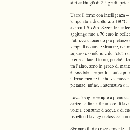
si riscalda già di 2-3 gradi, poi
Usare il forno con intelligenza – 
temperatura di cottura: a 180ºC 
a circa 1,5 kWh. Secondo i calcoli
aggiunge fino a 70 euro in bollett
l’utilizzo cuocendo più pietanze 
tempi di cottura e sfruttare, nei 
superiore o inferiore dell’elettr
preriscaldare il forno, poiché i 
tra l’altro, sono in grado di man
è possibile spegnerli in anticipo e
il forno mentre il cibo sta cuoce
pietanze, infine, l’alternativa è
Lavastoviglie sempre a pieno car
carico: si limita il numero di lava
volte il consumo d’acqua e di ener
rispetto al lavaggio classico fan
Sbrinare il frigo regolarmente – 