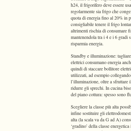
h24, il frigorifero deve essere u
regolarmente sia frigo che congel
quota di energia fino al 20% in p
consigliabile tenere il frigo lonta
altrimenti rischia di consumare f
mantenendola tra i 4 e i 6 gradi s
risparmia energia.
Standby e illuminazione: tagliare 
elettrici consumano energia anch
quindi di staccare bollitore elet
utilizzati, ad esempio collegando
l’illuminazione, oltre a sfruttare 
ridurre gli sprechi. In cucina biso
del piano cottura: spesso sono f
Scegliere la classe più alta possi
infine sostituire gli elettrodomes
alta (la scala va da G ad A) con
‘gradino’ della classe energetica