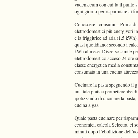
vademecum con cui fa il punto sui
ogni giorno per risparmiare ai fo
Conoscere i consumi – Prima di t
elettrodomestici più energivori i
e la friggitrice ad aria (1,5 kWh
quasi quotidiano: secondo i calc
kWh al mese. Discorso simile per
elettrodomestico acceso 24 ore su
classe energetica media consuma c
consumata in una cucina attrezzat
Cucinare la pasta spegnendo il ga
una tale pratica permetterebbe di
ipotizzando di cucinare la pasta,
cucina a gas.
Quale pasta cucinare per risparmia
economici, calcola Selectra, ci s
minuti dopo l’ebollizione dell’ac