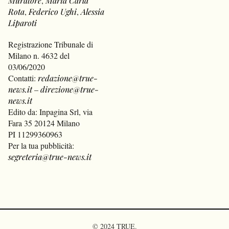
Muratore
,
Maria Carla
Rota
,
Federico Ughi
,
Alessia
Liparoti
Registrazione Tribunale di
Milano n. 4632 del
03/06/2020
Contatti:
redazione@true-
news.it
–
direzione@true-
news.it
Edito da: Inpagina Srl, via
Fara 35 20124 Milano
PI 11299360963
Per la tua pubblicità:
segreteria@true-news.it
© 2024 TRUE.