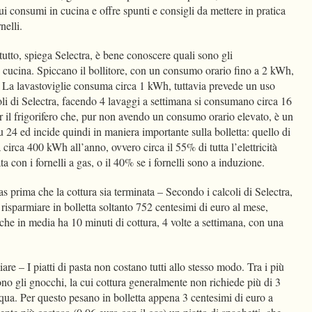
 consumi in cucina e offre spunti e consigli da mettere in pratica
rnelli.
utto, spiega Selectra, è bene conoscere quali sono gli
n cucina. Spiccano il bollitore, con un consumo orario fino a 2 kWh,
). La lavastoviglie consuma circa 1 kWh, tuttavia prevede un uso
oli di Selectra, facendo 4 lavaggi a settimana si consumano circa 16
 il frigorifero che, pur non avendo un consumo orario elevato, è un
 24 ed incide quindi in maniera importante sulla bolletta: quello di
irca 400 kWh all’anno, ovvero circa il 55% di tutta l’elettricità
a con i fornelli a gas, o il 40% se i fornelli sono a induzione.
s prima che la cottura sia terminata – Secondo i calcoli di Selectra,
 risparmiare in bolletta soltanto 752 centesimi di euro al mese,
 che in media ha 10 minuti di cottura, 4 volte a settimana, con una
re – I piatti di pasta non costano tutti allo stesso modo. Tra i più
ono gli gnocchi, la cui cottura generalmente non richiede più di 3
qua. Per questo pesano in bolletta appena 3 centesimi di euro a