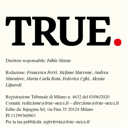
Direttore responsabile:
Fabio Massa
Redazione:
Francesca Ferri
,
Stefano Marrone
,
Andrea
Muratore
,
Maria Carla Rota
,
Federico Ughi
,
Alessia
Liparoti
Registrazione Tribunale di Milano n. 4632 del 03/06/2020
Contatti:
redazione@true-news.it
–
direzione@true-news.it
Edito da: Inpagina Srl, via Fara 35 20124 Milano
PI 11299360963
Per la tua pubblicità:
segreteria@true-news.it