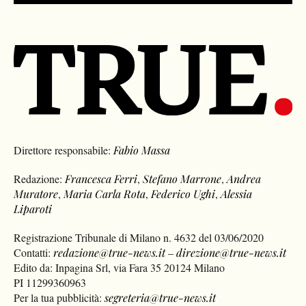
Direttore responsabile:
Fabio Massa
Redazione:
Francesca Ferri
,
Stefano Marrone
,
Andrea
Muratore
,
Maria Carla Rota
,
Federico Ughi
,
Alessia
Liparoti
Registrazione Tribunale di Milano n. 4632 del 03/06/2020
Contatti:
redazione@true-news.it
–
direzione@true-news.it
Edito da: Inpagina Srl, via Fara 35 20124 Milano
PI 11299360963
Per la tua pubblicità:
segreteria@true-news.it