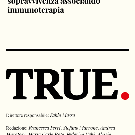
sopravvivenza associando
immunoterapia
Direttore responsabile:
Fabio Massa
Redazione:
Francesca Ferri
,
Stefano Marrone
,
Andrea
Muratore
,
Maria Carla Rota
,
Federico Ughi
,
Alessia