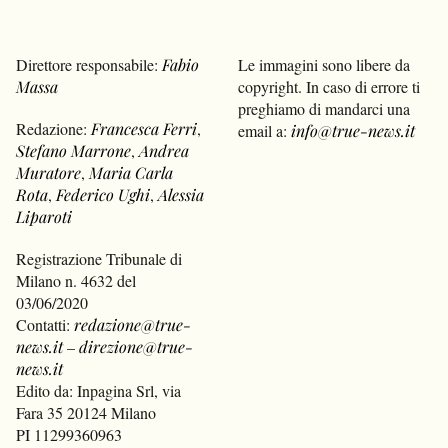
Direttore responsabile:
Fabio
Le immagini sono libere da
Massa
copyright. In caso di errore ti
preghiamo di mandarci una
Redazione:
Francesca Ferri
,
email a:
info@true-news.it
Stefano Marrone
,
Andrea
Muratore
,
Maria Carla
Rota
,
Federico Ughi
,
Alessia
Liparoti
Registrazione Tribunale di
Milano n. 4632 del
03/06/2020
Contatti:
redazione@true-
news.it
–
direzione@true-
news.it
Edito da: Inpagina Srl, via
Fara 35 20124 Milano
PI 11299360963