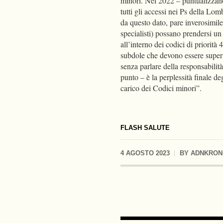
minori. Nel 2022 – puntualizzano 
tutti gli accessi nei Ps della L
da questo dato, pare inverosimile
specialisti) possano prendersi u
all’interno dei codici di priori
subdole che devono essere superv
senza parlare della responsabilità
punto – è la perplessità finale de
carico dei Codici minori”.
FLASH SALUTE
4 AGOSTO 2023
BY
ADNKRON