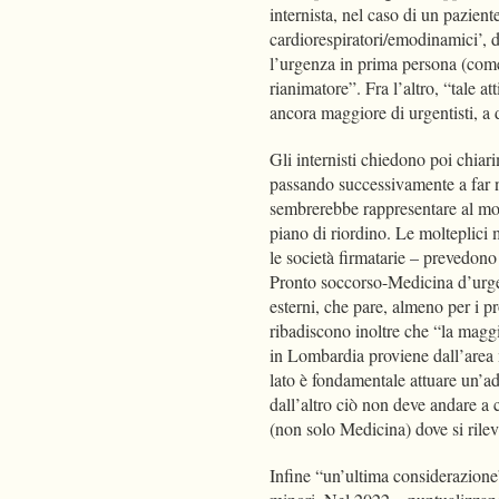
internista, nel caso di un pazien
cardiorespiratori/emodinamici’, d
l’urgenza in prima persona (com
rianimatore”. Fra l’altro, “tale 
ancora maggiore di urgentisti, a d
Gli internisti chiedono poi chiar
passando successivamente a far n
sembrerebbe rappresentare al mom
piano di riordino. Le molteplici
le società firmatarie – prevedon
Pronto soccorso-Medicina d’urgen
esterni, che pare, almeno per i pr
ribadiscono inoltre che “la magg
in Lombardia proviene dall’area 
lato è fondamentale attuare un’a
dall’altro ciò non deve andare a 
(non solo Medicina) dove si rile
Infine “un’ultima considerazione”