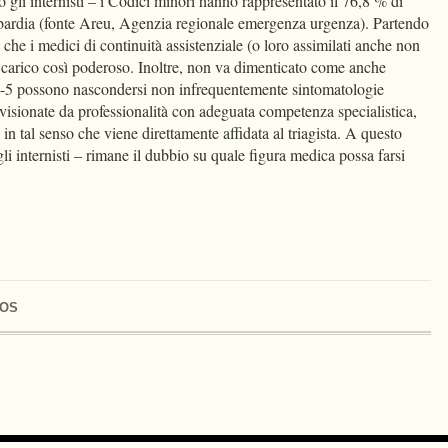
gli internisti – i Codici minori hanno rappresentato il 76,8 % di
ombardia (fonte Areu, Agenzia regionale emergenza urgenza). Partendo
 che i medici di continuità assistenziale (o loro assimilati anche non
n carico così poderoso. Inoltre, non va dimenticato come anche
tà 4-5 possono nascondersi non infrequentemente sintomatologie
isionate da professionalità con adeguata competenza specialistica,
 in tal senso che viene direttamente affidata al triagista. A questo
gli internisti – rimane il dubbio su quale figura medica possa farsi
OS