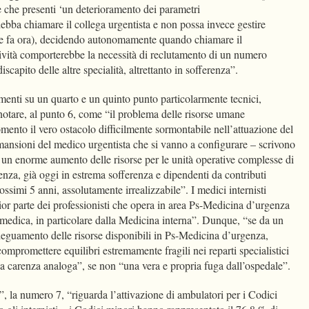
te che presenti ‘un deterioramento dei parametri
ebba chiamare il collega urgentista e non possa invece gestire
e fa ora), decidendo autonomamente quando chiamare il
attività comporterebbe la necessità di reclutamento di un numero
iscapito delle altre specialità, altrettanto in sofferenza”.
imenti su un quarto e un quinto punto particolarmente tecnici,
otare, al punto 6, come “il problema delle risorse umane
ento il vero ostacolo difficilmente sormontabile nell’attuazione del
 mansioni del medico urgentista che si vanno a configurare – scrivono
o un enorme aumento delle risorse per le unità operative complesse di
za, già oggi in estrema sofferenza e dipendenti da contributi
ossimi 5 anni, assolutamente irrealizzabile”. I medici internisti
ior parte dei professionisti che opera in area Ps-Medicina d’urgenza
medica, in particolare dalla Medicina interna”. Dunque, “se da un
deguamento delle risorse disponibili in Ps-Medicina d’urgenza,
compromettere equilibri estremamente fragili nei reparti specialistici
va carenza analoga”, se non “una vera e propria fuga dall’ospedale”.
, la numero 7, “riguarda l’attivazione di ambulatori per i Codici