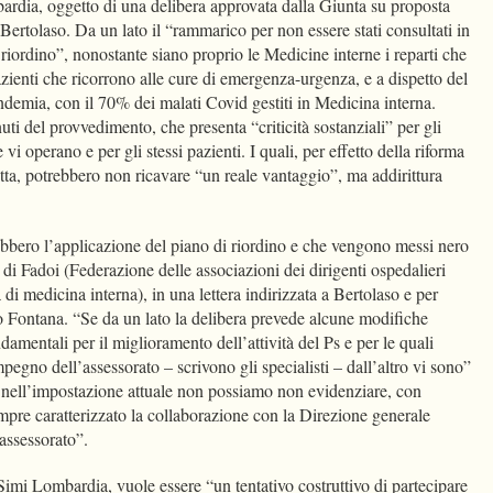
ardia, oggetto di una delibera approvata dalla Giunta su proposta
Bertolaso. Da un lato il “rammarico per non essere stati consultati in
 riordino”, nonostante siano proprio le Medicine interne i reparti che
zienti che ricorrono alle cure di emergenza-urgenza, e a dispetto del
ndemia, con il 70% dei malati Covid gestiti in Medicina interna.
enuti del provvedimento, che presenta “criticità sostanziali” per gli
vi operano e per gli stessi pazienti. I quali, per effetto della riforma
tta, potrebbero non ricavare “un reale vantaggio”, ma addirittura
bbero l’applicazione del piano di riordino e che vengono messi nero
di Fadoi (Federazione delle associazioni dei dirigenti ospedalieri
a di medicina interna), in una lettera indirizzata a Bertolaso e per
o Fontana. “Se da un lato la delibera prevede alcune modifiche
damentali per il miglioramento dell’attività del Ps e per le quali
gno dell’assessorato – scrivono gli specialisti – dall’altro vi sono”
he nell’impostazione attuale non possiamo non evidenziare, con
mpre caratterizzato la collaborazione con la Direzione generale
’assessorato”.
Simi Lombardia, vuole essere “un tentativo costruttivo di partecipare