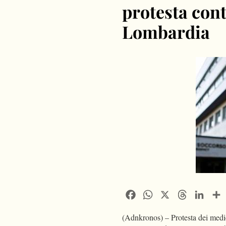
protesta cont
Lombardia
Facebook
WhatsApp
X
Threads
Linke
(Adnkronos) – Protesta dei medici