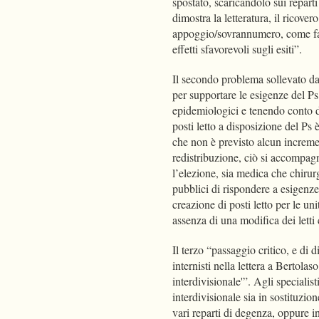
spostato, scaricandolo sui repart
dimostra la letteratura, il ricove
appoggio/sovrannumero, come fac
effetti sfavorevoli sugli esiti”.
Il secondo problema sollevato da 
per supportare le esigenze del Ps,
epidemiologici e tenendo conto 
posti letto a disposizione del P
che non è previsto alcun increme
redistribuzione, ciò si accompagn
l’elezione, sia medica che chirur
pubblici di rispondere a esigenze
creazione di posti letto per le u
assenza di una modifica dei lett
Il terzo “passaggio critico, e di
internisti nella lettera a Bertola
interdivisionale'”. Agli specialis
interdivisionale sia in sostituzione
vari reparti di degenza, oppure 