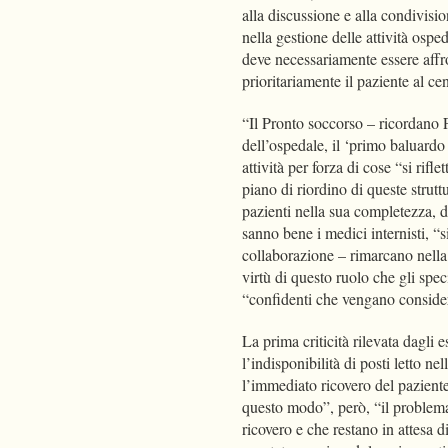
alla discussione e alla condivisi
nella gestione delle attività osped
deve necessariamente essere affro
prioritariamente il paziente al c
“Il Pronto soccorso – ricordano 
dell’ospedale, il ‘primo baluardo 
attività per forza di cose “si rifl
piano di riordino di queste strut
pazienti nella sua completezza, da
sanno bene i medici internisti, “s
collaborazione – rimarcano nella l
virtù di questo ruolo che gli spe
“confidenti che vengano consid
La prima criticità rilevata dagli e
l’indisponibilità di posti letto n
l’immediato ricovero del pazient
questo modo”, però, “il problema 
ricovero e che restano in attesa d