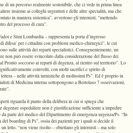
one di un percorso realmente sostenibile, che ci vede in prima linea
aliere insieme ai colleghi urgentisti e delle altre specialità, ma che
ntato in maniera sistemica”, avvertono gli internisti, “mettendo
entro del processo di cura”.
Fadoi e Simi Lombardia – rappresenta la porta d’ingresso
di difesa’ per i cittadini con problemi medico-chirurgici”, le cui
ettono sulle attività dei reparti specialistici. Conseguentemente, un
ture non può essere svincolato dalla considerazione del flusso dei
l Pronto soccorso ai reparti di degenza, al rientro sul territorio”. Lo
ignificativamente coinvolti, con molti sacrifici e spirito di
ettera – nelle attività turnistiche di moltissimi Ps”. Ed è proprio in
cialisti di Medicina interna sottopongono a Bertolaso 7 osservazioni,
erate”.
sperti riguarda il punto della delibera in cui si spiega che
elle degenze ospedaliere non è giustificazione sufficiente a impedire
e da parte del medico del Dipartimento di emergenza-urgenza/Ps. “In
del boarding di Ps”, ossia dei pazienti per i quali si decide il
i un letto, “non viene risolto – obiettano gli internisti – ma solo