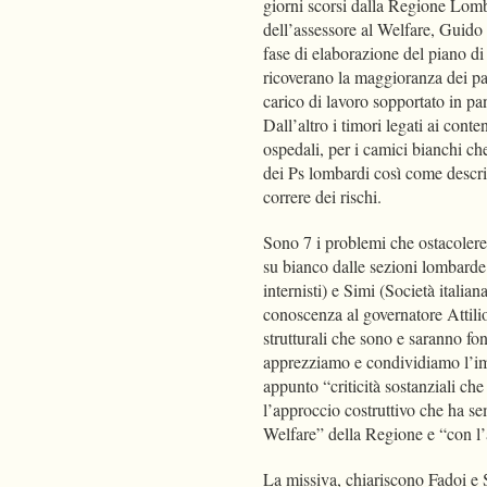
giorni scorsi dalla Regione Lomb
dell’assessore al Welfare, Guido 
fase di elaborazione del piano di
ricoverano la maggioranza dei pa
carico di lavoro sopportato in pa
Dall’altro i timori legati ai cont
ospedali, per i camici bianchi che 
dei Ps lombardi così come descri
correre dei rischi.
Sono 7 i problemi che ostacolere
su bianco dalle sezioni lombarde 
internisti) e Simi (Società italian
conoscenza al governatore Attili
strutturali che sono e saranno fon
apprezziamo e condividiamo l’impe
appunto “criticità sostanziali c
l’approccio costruttivo che ha se
Welfare” della Regione e “con l
La missiva, chiariscono Fadoi e 