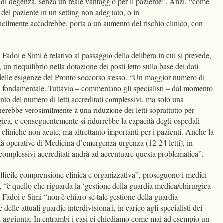
i di degenza, senza un reale vantaggio per il paziente”. Anzi, “come
ro del paziente in un setting non adeguato, o in
ilmente accadrebbe, porta a un aumento del rischio clinico, con
Fadoi e Simi è relativo al passaggio della delibera in cui si prevede,
 un riequilibrio nella dotazione dei posti letto sulla base dei dati
delle esigenze del Pronto soccorso stesso. “Un maggior numero di
s è fondamentale. Tuttavia – commentano gli specialisti – dal momento
nto del numero di letti accreditati complessivi, ma solo una
erebbe verosimilmente a una riduzione dei letti soprattutto per
gica, e conseguentemente si ridurrebbe la capacità degli ospedali
 cliniche non acute, ma altrettanto importanti per i pazienti. Anche la
nità operative di Medicina d’emergenza-urgenza (12-24 letti), in
i complessivi accreditati andrà ad accentuare questa problematica”.
 difficile comprensione clinica e organizzativa”, proseguono i medici
so, “è quello che riguarda la ‘gestione della guardia medica/chirurgica
ti Fadoi e Simi “non è chiaro se tale gestione della guardia
 delle attuali guardie interdivisionali, in carico agli specialisti dei
in aggiunta. In entrambi i casi ci chiediamo come mai ad esempio un