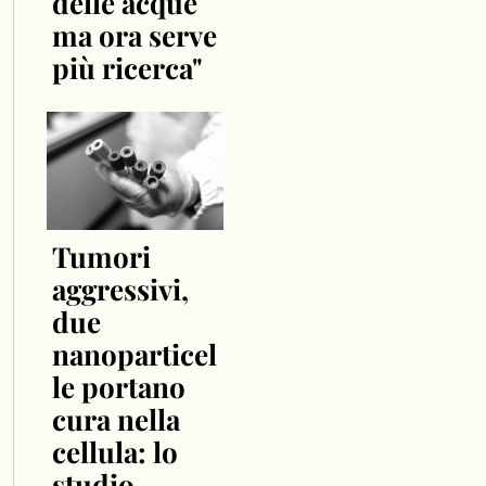
delle acque
ma ora serve
più ricerca"
Tumori
aggressivi,
due
nanoparticel
le portano
cura nella
cellula: lo
studio