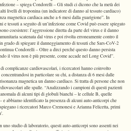
infezione – spiega Condorelli – Gli studi ci dicono che la metà dei
alti livelli di troponina (un indicatore di danno al tessuto cardiaco)
nza magnetica cardiaca anche a 6 mesi dalla guarigione”. In
ni e tessuti a seguito di un’infezione come Covid può essere spiegato
ono coesistere: l’aggressione diretta da parte del virus e il danno
mmunitaria scatenata dal virus e poi rivolta erroneamente contro il
in grado di spiegare il danneggiamento di tessuti che Sars-CoV-2
continua Condorelli – Oltre a dirci perché questo danno persista
ando il virus non è più presente, come accade nel Long Covid”.
di complicanze cardiovascolari, i ricercatori hanno coinvolto
 concentrandosi in particolare su chi, a distanza di 6 mesi dalle
 risonanza magnetica un danno cardiaco. Si tratta di persone che non
rdiovascolari alle spalle. “Analizzando i campioni di questi pazienti
nomala di alcuni tipi di globuli bianchi – le cellule B, quelle
 – e abbiamo identificato la presenza di alcuni auto-anticorpi che
 spiegano i ricercatori Marco Cremonesi e Arianna Felicetta, primi
on’.
uno studio di laboratorio, questi auto-anticorpi sono assenti nei