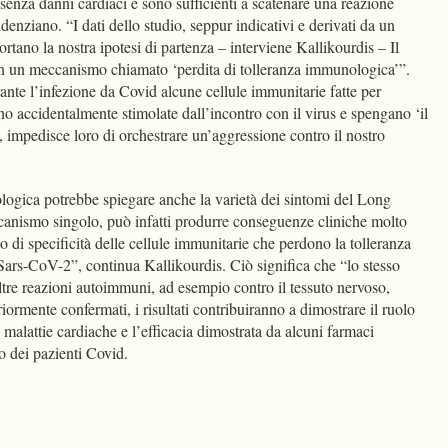
senza danni cardiaci e sono sufficienti a scatenare una reazione
enziano. “I dati dello studio, seppur indicativi e derivati da un
rtano la nostra ipotesi di partenza – interviene Kallikourdis – Il
n un meccanismo chiamato ‘perdita di tolleranza immunologica’”.
rante l’infezione da Covid alcune cellule immunitarie fatte per
ano accidentalmente stimolate dall’incontro con il virus e spengano ‘il
, impedisce loro di orchestrare un’aggressione contro il nostro
logica potrebbe spiegare anche la varietà dei sintomi del Long
ccanismo singolo, può infatti produrre conseguenze cliniche molto
po di specificità delle cellule immunitarie che perdono la tolleranza
Sars-CoV-2”, continua Kallikourdis. Ciò significa che “lo stesso
re reazioni autoimmuni, ad esempio contro il tessuto nervoso,
iormente confermati, i risultati contribuiranno a dimostrare il ruolo
malattie cardiache e l’efficacia dimostrata da alcuni farmaci
o dei pazienti Covid.