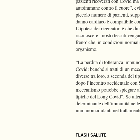
pazienti ricoverati con Covid ma 
autoimmune contro il cuore”, evid
piccolo numero di pazienti, suppo
danno cardiaco è compatibile co
L’ipotesi dei ricercatori è che du
riconoscere i nostri tessuti veng
freno’ che, in condizioni normali
organismo.
“La perdita di tolleranza immuno
Covid: benché si tratti di un me
diverse tra loro, a seconda del ti
dopo l’incontro accidentale con 
meccanismo potrebbe spiegare alt
tipiche del Long Covid”. Se ulter
determinante dell’immunità nelle 
immunomodulanti nel trattament
FLASH SALUTE