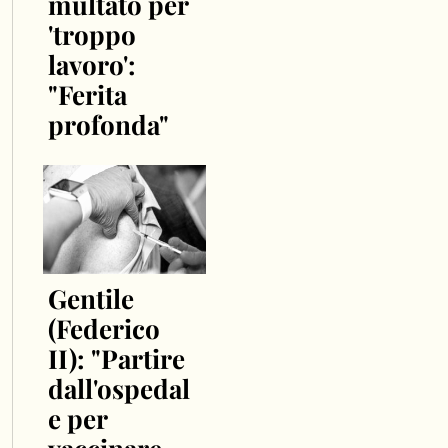
multato per
'troppo
lavoro':
"Ferita
profonda"
Gentile
(Federico
II): "Partire
dall'ospedal
e per