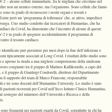
-2 – alcune cellule immunitarie, fra le migliaia che circolano nel
edire non un nemico esterno, ma l’organismo. Sono cellule che fanno
 e sono in grado di riconoscere i nostri organi e tessuti e
Esiste però un ‘programma di tolleranza’ che, se attivo, impedisce
venga. Uno studio condotto dai ricercatori di Humanitas, che ha
rdiaci da Covid, ha dimostrato che l’incontro di alcune di queste
V-2 è in grado di spegnere accidentalmente il programma di
 contro il tessuto cardiaco.
ntificato può persistere per mesi dopo la fine dell’infezione e
tomi tipicamente associati al Long Covid. I risultati dello studio sono
ion e aprono la strada a una migliore comprensione della sindrome
lavoro congiunto tra il gruppo di Marinos Kallikourdis, a capo del
 e il gruppo di Gianluigi Condorelli, direttore del Dipartimento
on il supporto del team di Marco Francone, responsabile
ti e tre sono docenti dell’Humanitas University. Lo studio è stato
 pazienti ricoverati per Covid nell’Irccs Istituto Clinico Humanitas,
 al sostegno del ministero dell’Università e Ricerca e della
Ets.
ono frequenti nei pazienti guariti da Covid, soprattutto in chi ha