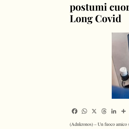
postumi cuor
Long Covid
Facebook
WhatsApp
X
Threads
Linke
(Adnkronos) – Un fuoco amico sca