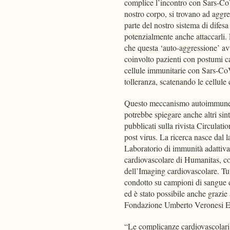
complice l’incontro con Sars-CoV
nostro corpo, si trovano ad aggr
parte del nostro sistema di difesa
potenzialmente anche attaccarli. 
che questa ‘auto-aggressione’ av
coinvolto pazienti con postumi ca
cellule immunitarie con Sars-Co
tolleranza, scatenando le cellule
Questo meccanismo autoimmune ide
potrebbe spiegare anche altri sin
pubblicati sulla rivista Circulat
post virus. La ricerca nasce dal 
Laboratorio di immunità adattiva,
cardiovascolare di Humanitas, c
dell’Imaging cardiovascolare. Tut
condotto su campioni di sangue di
ed è stato possibile anche grazie
Fondazione Umberto Veronesi 
“Le complicanze cardiovascolari s