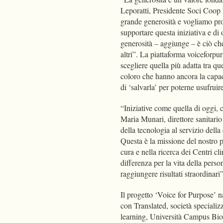
Leporatti, Presidente Soci Coop
grande generosità e vogliamo pro
supportare questa iniziativa e di 
generosità – aggiunge – è ciò che
altri”. La piattaforma voiceforpu
scegliere quella più adatta tra q
coloro che hanno ancora la capaci
di ‘salvarla’ per poterne usufruir
“Iniziative come quella di oggi,
Maria Munari, direttore sanitari
della tecnologia al servizio dell
Questa è la missione del nostro p
cura e nella ricerca dei Centri cl
differenza per la vita della pers
raggiungere risultati straordinari
Il progetto ‘Voice for Purpose’ 
con Translated, società specializ
learning, Università Campus Bio