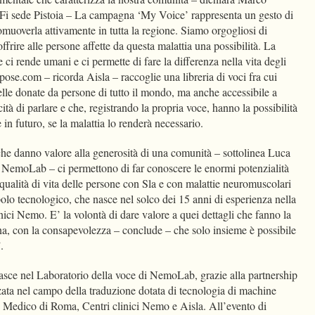
 Fi sede Pistoia – La campagna ‘My Voice’ rappresenta un gesto di
muoverla attivamente in tutta la regione. Siamo orgogliosi di
offrire alle persone affette da questa malattia una possibilità. La
 ci rende umani e ci permette di fare la differenza nella vita degli
rpose.com – ricorda Aisla – raccoglie una libreria di voci fra cui
uelle donate da persone di tutto il mondo, ma anche accessibile a
tà di parlare e che, registrando la propria voce, hanno la possibilità
e in futuro, se la malattia lo renderà necessario.
 che danno valore alla generosità di una comunità – sottolinea Luca
o NemoLab – ci permettono di far conoscere le enormi potenzialità
a qualità di vita delle persone con Sla e con malattie neuromuscolari
olo tecnologico, che nasce nel solco dei 15 anni di esperienza nella
inici Nemo. E’ la volontà di dare valore a quei dettagli che fanno la
ona, con la consapevolezza – conclude – che solo insieme è possibile
”.
nasce nel Laboratorio della voce di NemoLab, grazie alla partnership
zata nel campo della traduzione dotata di tecnologia di machine
 Medico di Roma, Centri clinici Nemo e Aisla. All’evento di