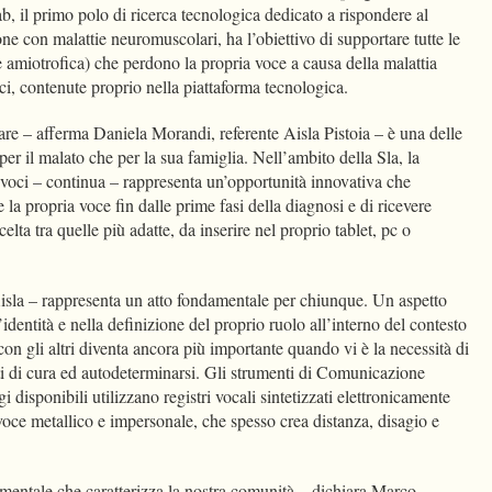
 il primo polo di ricerca tecnologica dedicato a rispondere al
e con malattie neuromuscolari, ha l’obiettivo di supportare tutte le
e amiotrofica) che perdono la propria voce a causa della malattia
ci, contenute proprio nella piattaforma tecnologica.
lare – afferma Daniela Morandi, referente Aisla Pistoia – è una delle
 per il malato che per la sua famiglia. Nell’ambito della Sla, la
 voci – continua – rappresenta un’opportunità innovativa che
e la propria voce fin dalle prime fasi della diagnosi e di ricevere
lta tra quelle più adatte, da inserire nel proprio tablet, pc o
sla – rappresenta un atto fondamentale per chiunque. Un aspetto
identità e nella definizione del proprio ruolo all’interno del contesto
con gli altri diventa ancora più importante quando vi è la necessità di
tti di cura ed autodeterminarsi. Gli strumenti di Comunicazione
 disponibili utilizzano registri vocali sintetizzati elettronicamente
oce metallico e impersonale, che spesso crea distanza, disagio e
mentale che caratterizza la nostra comunità – dichiara Marco