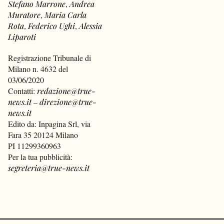
Stefano Marrone
,
Andrea
Muratore
,
Maria Carla
Rota
,
Federico Ughi
,
Alessia
Liparoti
Registrazione Tribunale di
Milano n. 4632 del
03/06/2020
Contatti:
redazione@true-
news.it
–
direzione@true-
news.it
Edito da: Inpagina Srl, via
Fara 35 20124 Milano
PI 11299360963
Per la tua pubblicità:
segreteria@true-news.it