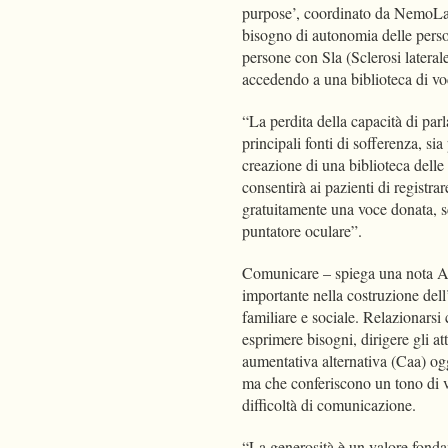
purpose’, coordinato da NemoLab,
bisogno di autonomia delle person
persone con Sla (Sclerosi lateral
accedendo a una biblioteca di vo
“La perdita della capacità di par
principali fonti di sofferenza, sia
creazione di una biblioteca delle
consentirà ai pazienti di registrar
gratuitamente una voce donata, sce
puntatore oculare”.
Comunicare – spiega una nota Ai
importante nella costruzione dell’
familiare e sociale. Relazionarsi 
esprimere bisogni, dirigere gli a
aumentativa alternativa (Caa) oggi
ma che conferiscono un tono di v
difficoltà di comunicazione.
“La generosità è un valore fonda