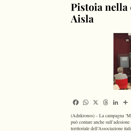
Pistoia nella
Aisla
Facebook
WhatsApp
X
Threads
Linke
(Adnkronos) – La campagna ‘My 
può contare anche sull’adesione 
territoriale dell’Associazione ital