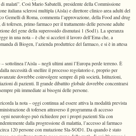
i malati”. Così Mario Sabatelli, presidente della Commissione
ne italiana sclerosi multipla (Aisla) e direttore clinico area adulti del
ico Gemelli di Roma, commenta l’approvazione, della Food and drug
, di tofersen, primo farmaco per il trattamento delle persone adulte
zione del gene della superossido dismutasi 1 (Sod1). La speranza
egge in una nota – è che si acceleri il lavoro dell’Ema che, a
manda di Biogen, l’azienda produttrice del farmaco, e si è in attesa
 – sottolinea l’Aisla – negli ultimi anni l’Europa perde terreno. È
dalla necessità di snellire il processo regolatorio e, proprio per
 avanzate dovrebbe coinvolgere sempre di più società, Istituzioni,
ciazioni di pazienti. Il grande dibattito globale dovrebbe concentrarsi
e sempre più immediate ai bisogni delle persone.
 ricorda la nota – oggi continua ad essere attiva la modalità prevista
ministrazione di tofersen attraverso il programma di accesso
 ogni neurologo può richiedere per i propri pazienti Sla con
dentemente dalla progressione di malattia, l’accesso al farmaco
no circa 120 persone con mutazione Sla-SOD1. Da quando è stato