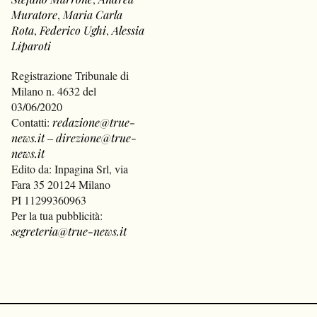
Muratore
,
Maria Carla
Rota
,
Federico Ughi
,
Alessia
Liparoti
Registrazione Tribunale di
Milano n. 4632 del
03/06/2020
Contatti:
redazione@true-
news.it
–
direzione@true-
news.it
Edito da: Inpagina Srl, via
Fara 35 20124 Milano
PI 11299360963
Per la tua pubblicità:
segreteria@true-news.it