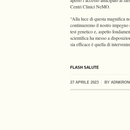
aperto l’accesso anticipato al fa
Centri Clinici NeMO.
“Alla luce di questa magnifica no
continueremo il nostro impegno ne
test genetico e, aspetto fondament
scientifica ha messo a disposizio
sia efficace è quella di interveni
FLASH SALUTE
27 APRILE 2023
BY
ADNKRON