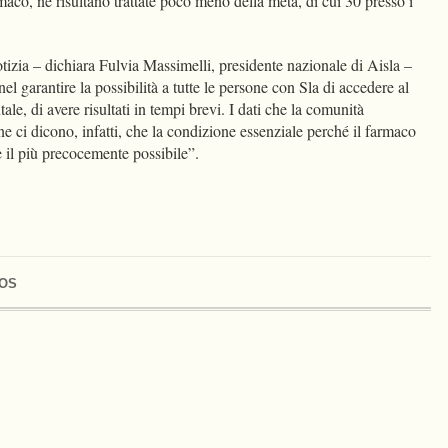
rmaco, ne risultano trattate poco meno della metà, di cui 30 presso i
tizia – dichiara Fulvia Massimelli, presidente nazionale di Aisla –
l garantire la possibilità a tutte le persone con Sla di accedere al
ale, di avere risultati in tempi brevi. I dati che la comunità
ne ci dicono, infatti, che la condizione essenziale perché il farmaco
re il più precocemente possibile”.
OS