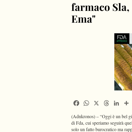
farmaco Sla, 
Ema"
Facebook
WhatsApp
X
Threads
Linke
(Adnkronos) – “Oggi è un bel gio
di Fda, cui speriamo seguirà que
solo un fatto burocratico ma rap