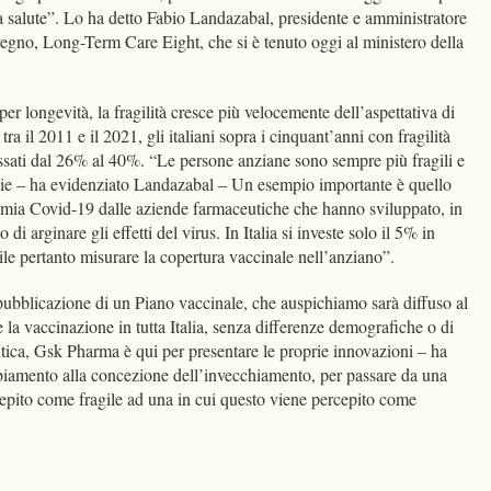
a salute”. Lo ha detto Fabio Landazabal, presidente e amministratore
egno, Long-Term Care Eight, che si è tenuto oggi al ministero della
 per longevità, la fragilità cresce più velocemente dell’aspettativa di
tra il 2011 e il 2021, gli italiani sopra i cinquant’anni con fragilità
ssati dal 26% al 40%. “Le persone anziane sono sempre più fragili e
gie – ha evidenziato Landazabal – Un esempio importante è quello
demia Covid-19 dalle aziende farmaceutiche che hanno sviluppato, in
i arginare gli effetti del virus. In Italia si investe solo il 5% in
cile pertanto misurare la copertura vaccinale nell’anziano”.
ubblicazione di un Piano vaccinale, che auspichiamo sarà diffuso al
e la vaccinazione in tutta Italia, senza differenze demografiche o di
ica, Gsk Pharma è qui per presentare le proprie innovazioni – ha
biamento alla concezione dell’invecchiamento, per passare da una
cepito come fragile ad una in cui questo viene percepito come