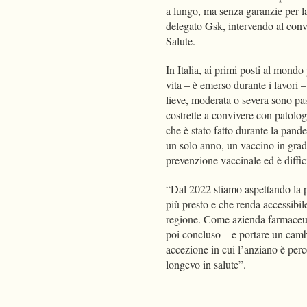
a lungo, ma senza garanzie per l
delegato Gsk, intervendo al conv
Salute.
In Italia, ai primi posti al mondo
vita – è emerso durante i lavori – 
lieve, moderata o severa sono pa
costrette a convivere con patolo
che è stato fatto durante la pan
un solo anno, un vaccino in grado d
prevenzione vaccinale ed è diffi
“Dal 2022 stiamo aspettando la p
più presto e che renda accessibil
regione. Come azienda farmaceut
poi concluso – e portare un cam
accezione in cui l’anziano è per
longevo in salute”.