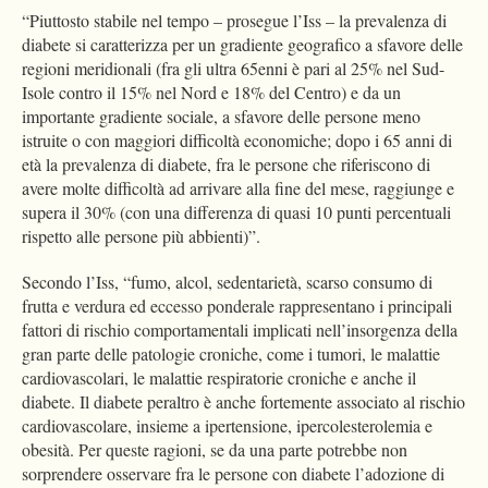
“Piuttosto stabile nel tempo – prosegue l’Iss – la prevalenza di
diabete si caratterizza per un gradiente geografico a sfavore delle
regioni meridionali (fra gli ultra 65enni è pari al 25% nel Sud-
Isole contro il 15% nel Nord e 18% del Centro) e da un
importante gradiente sociale, a sfavore delle persone meno
istruite o con maggiori difficoltà economiche; dopo i 65 anni di
età la prevalenza di diabete, fra le persone che riferiscono di
avere molte difficoltà ad arrivare alla fine del mese, raggiunge e
supera il 30% (con una differenza di quasi 10 punti percentuali
rispetto alle persone più abbienti)”.
Secondo l’Iss, “fumo, alcol, sedentarietà, scarso consumo di
frutta e verdura ed eccesso ponderale rappresentano i principali
fattori di rischio comportamentali implicati nell’insorgenza della
gran parte delle patologie croniche, come i tumori, le malattie
cardiovascolari, le malattie respiratorie croniche e anche il
diabete. Il diabete peraltro è anche fortemente associato al rischio
cardiovascolare, insieme a ipertensione, ipercolesterolemia e
obesità. Per queste ragioni, se da una parte potrebbe non
sorprendere osservare fra le persone con diabete l’adozione di