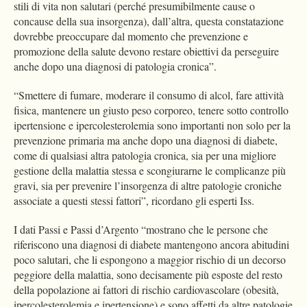
stili di vita non salutari (perché presumibilmente cause o
concause della sua insorgenza), dall’altra, questa constatazione
dovrebbe preoccupare dal momento che prevenzione e
promozione della salute devono restare obiettivi da perseguire
anche dopo una diagnosi di patologia cronica”.
“Smettere di fumare, moderare il consumo di alcol, fare attività
fisica, mantenere un giusto peso corporeo, tenere sotto controllo
ipertensione e ipercolesterolemia sono importanti non solo per la
prevenzione primaria ma anche dopo una diagnosi di diabete,
come di qualsiasi altra patologia cronica, sia per una migliore
gestione della malattia stessa e scongiurarne le complicanze più
gravi, sia per prevenire l’insorgenza di altre patologie croniche
associate a questi stessi fattori”, ricordano gli esperti Iss.
I dati Passi e Passi d’Argento “mostrano che le persone che
riferiscono una diagnosi di diabete mantengono ancora abitudini
poco salutari, che li espongono a maggior rischio di un decorso
peggiore della malattia, sono decisamente più esposte del resto
della popolazione ai fattori di rischio cardiovascolare (obesità,
ipercolesterolemia e ipertensione) e sono affetti da altre patologie