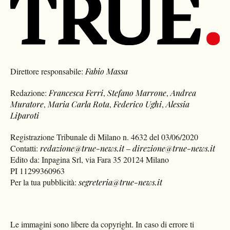
Direttore responsabile:
Fabio Massa
Redazione:
Francesca Ferri
,
Stefano Marrone
,
Andrea
Muratore
,
Maria Carla Rota
,
Federico Ughi
,
Alessia
Liparoti
Registrazione Tribunale di Milano n. 4632 del 03/06/2020
Contatti:
redazione@true-news.it
–
direzione@true-news.it
Edito da: Inpagina Srl, via Fara 35 20124 Milano
PI 11299360963
Per la tua pubblicità:
segreteria@true-news.it
Le immagini sono libere da copyright. In caso di errore ti