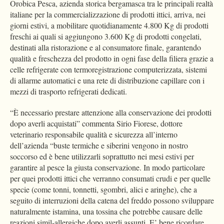
Orobica Pesca, azienda storica bergamasca tra le principali realtà
italiane per la commercializzazione di prodotti ittici, arriva, nei
giorni estivi, a mobilitare quotidianamente 4.800 Kg di prodotti
freschi ai quali si aggiungono 3.600 Kg di prodotti congelati,
destinati alla ristorazione e al consumatore finale, garantendo
qualità e freschezza del prodotto in ogni fase della filiera grazie a
celle refrigerate con termoregistrazione computerizzata, sistemi
di allarme automatici e una rete di distribuzione capillare con i
mezzi di trasporto refrigerati dedicati.
“È necessario prestare attenzione alla conservazione dei prodotti
dopo averli acquistati” commenta Sirio Fiorese, dottore
veterinario responsabile qualità e sicurezza all’interno
dell’azienda “buste termiche e siberini vengono in nostro
soccorso ed è bene utilizzarli soprattutto nei mesi estivi per
garantire al pesce la giusta conservazione. In modo particolare
per quei prodotti ittici che verranno consumati crudi e per quelle
specie (come tonni, tonnetti, sgombri, alici e aringhe), che a
seguito di interruzioni della catena del freddo possono sviluppare
naturalmente istamina, una tossina che potrebbe causare delle
reazioni simil-allergiche dopo averli assunti. E’ bene ricordare