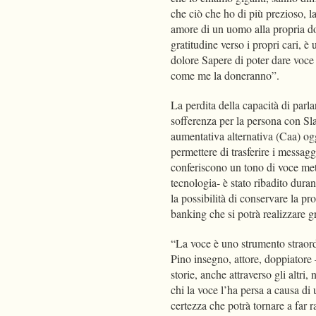
che ciò che ho di più prezioso, l
amore di un uomo alla propria don
gratitudine verso i propri cari, è
dolore Sapere di poter dare voce a
come me la doneranno”.
La perdita della capacità di parla
sofferenza per la persona con Sla
aumentativa alternativa (Caa) og
permettere di trasferire i messaggi
conferiscono un tono di voce met
tecnologia- è stato ribadito duran
la possibilità di conservare la p
banking che si potrà realizzare 
“La voce è uno strumento straordin
Pino insegno, attore, doppiatore
storie, anche attraverso gli altri,
chi la voce l’ha persa a causa d
certezza che potrà tornare a far r