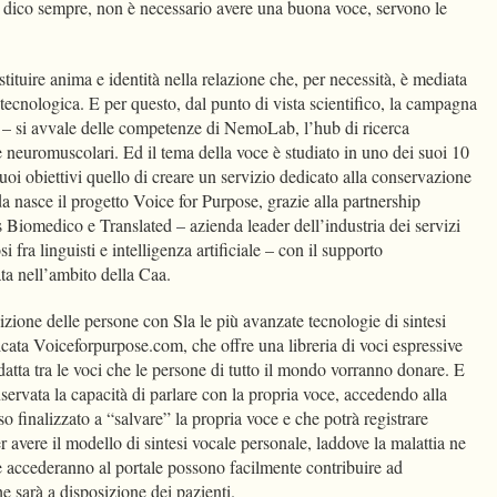
 dico sempre, non è necessario avere una buona voce, servono le
tuire anima e identità nella relazione che, per necessità, è mediata
tecnologica. E per questo, dal punto di vista scientifico, la campagna
 – si avvale delle competenze di NemoLab, l’hub di ricerca
e neuromuscolari. Ed il tema della voce è studiato in uno dei suoi 10
 suoi obiettivi quello di creare un servizio dedicato alla conservazione
da nasce il progetto Voice for Purpose, grazie alla partnership
iomedico e Translated – azienda leader dell’industria dei servizi
si fra linguisti e intelligenza artificiale – con il supporto
ata nell’ambito della Caa.
osizione delle persone con Sla le più avanzate tecnologie di sintesi
icata Voiceforpurpose.com, che offre una libreria di voci espressive
adatta tra le voci che le persone di tutto il mondo vorranno donare. E
ervata la capacità di parlare con la propria voce, accedendo alla
o finalizzato a “salvare” la propria voce e che potrà registrare
r avere il modello di sintesi vocale personale, laddove la malattia ne
he accederanno al portale possono facilmente contribuire ad
che sarà a disposizione dei pazienti.