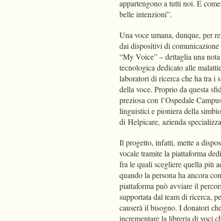
appartengono a tutti noi. E come
belle intenzioni”.
Una voce umana, dunque, per resti
dai dispositivi di comunicazione 
“My Voice” – dettaglia una nota
tecnologica dedicato alle malatti
laboratori di ricerca che ha tra i
della voce. Proprio da questa sfi
preziosa con l’Ospedale Campus B
linguistici e pioniera della simbio
di Helpicare, azienda specializz
Il progetto, infatti, mette a disp
vocale tramite la piattaforma ded
fra le quali scegliere quella più 
quando la persona ha ancora cons
piattaforma può avviare il percors
supportata dal team di ricerca, pe
causerà il bisogno. I donatori c
incrementare la libreria di voci 