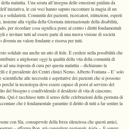
 della malattia. Una serata all’insegna delle emozioni guidata da
ell’iniziativa, le cui voci hanno saputo raccontare la magia di un
 e solidarietà. Comunità dei pazienti, ricercatori, istituzioni, esperti
, insieme alla vigilia della Giornata internazionale della disabilità,
ndo, per ricordare cosa significa porre al centro i diritti fondamentali
ili e invitare tutti ad essere parte di una nuova visione di società
no diventa un valore fondante e risorsa per tutti.
to solidale ma anche un atto di fede. È credere nella possibilità che
ntribuire a migliorare oggi la qualità della vita della comunità di
 ad una risposta di cura per questa malattia – dichiarano la
li e il presidente dei Centri clinici Nemo, Alberto Fontana – E’ solo
cientifiche alle necessità e aspettative dei pazienti che si possono
o perché la tecnologia deve essere capace di porsi al servizio del
to del bisogno e condividendo il desiderio di vita di ciascuno,
ttia. Qui è racchiuso tutto il senso delle celebrazioni della giornata di
contare che è fondamentale garantire il diritto di tutti a far sentire la
sone con Sla, consapevole della forza silenziosa che questi amici,
ostrare – afferma Ron, già consigliere nazionale Aisla –. E sapere