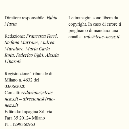
Direttore responsabile:
Fabio
Le immagini sono libere da
Massa
copyright. In caso di errore ti
preghiamo di mandarci una
Redazione:
Francesca Ferri
,
email a:
info@true-news.it
Stefano Marrone
,
Andrea
Muratore
,
Maria Carla
Rota
,
Federico Ughi
,
Alessia
Liparoti
Registrazione Tribunale di
Milano n. 4632 del
03/06/2020
Contatti:
redazione@true-
news.it
–
direzione@true-
news.it
Edito da: Inpagina Srl, via
Fara 35 20124 Milano
PI 11299360963