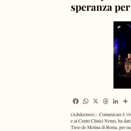
speranza per
Facebook
WhatsApp
X
Threads
Linke
(Adnkronos) – Comunicare è vive
e ai Centri Clinici Nemo, ha dato
Tirso de Molina di Roma, per rac