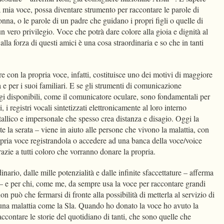
a mia voce, possa diventare strumento per raccontare le parole di
na, o le parole di un padre che guidano i propri figli o quelle di
 un vero privilegio. Voce che potrà dare colore alla gioia e dignità al
lla forza di questi amici è una cosa straordinaria e so che in tanti
re con la propria voce, infatti, costituisce uno dei motivi di maggiore
 e per i suoi familiari. E se gli strumenti di comunicazione
gi disponibili, come il comunicatore oculare, sono fondamentali per
, i registri vocali sintetizzati elettronicamente al loro interno
allico e impersonale che spesso crea distanza e disagio. Oggi la
te la serata – viene in aiuto alle persone che vivono la malattia, con
ropria voce registrandola o accedere ad una banca della voce/voice
grazie a tutti coloro che vorranno donare la propria.
ario, dalle mille potenzialità e dalle infinite sfaccettature – afferma
 – e per chi, come me, da sempre usa la voce per raccontare grandi
 non può che fermarsi di fronte alla possibilità di metterla al servizio di
i una malattia come la Sla. Quando ho donato la voce ho avuto la
accontare le storie del quotidiano di tanti, che sono quelle che