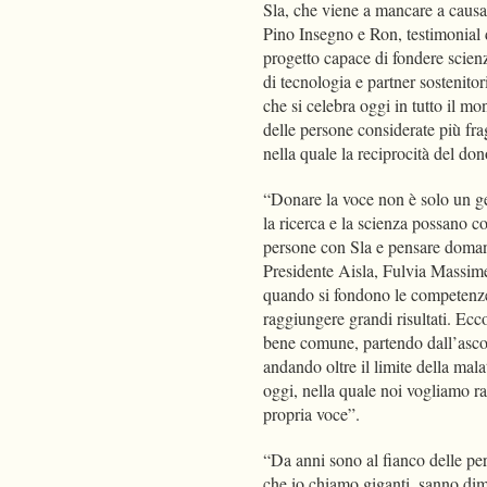
Sla, che viene a mancare a causa
Pino Insegno e Ron, testimonial d
progetto capace di fondere scienza
di tecnologia e partner sostenitori
che si celebra oggi in tutto il mo
delle persone considerate più frag
nella quale la reciprocità del do
“Donare la voce non è solo un ges
la ricerca e la scienza possano co
persone con Sla e pensare domani
Presidente Aisla, Fulvia Massimel
quando si fondono le competenze s
raggiungere grandi risultati. Ecc
bene comune, partendo dall’ascol
andando oltre il limite della mala
oggi, nella quale noi vogliamo rac
propria voce”.
“Da anni sono al fianco delle per
che io chiamo giganti, sanno dim