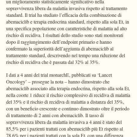
un miglioramento statisticamente significativo nella
sopravvivenza libera da malattia invasiva rispetto al trattamento
standard. Il trial ha studiato l’efficacia della combinazione di
abemaciclib e terapia endocrina standard, rispetto alla sola Et, in
una specifica popolazione con caratteristiche di malattia ad alto
rischio di recidiva. I risultati dello studio sono stati monitorati
dopo il raggiungimento dell’endpoint primario e hanno
confermato la superiorità dell’aggiunta di abemaciclib al
trattamento standard, descrivendo nel tempo una riduzione del
rischio di recidiva che è passata dal 32% al 35%.
I dati a 4 anni del trial monarchE, pubblicati su ‘Lancet
Oncology’ – prosegue la nota – hanno dimostrato che
abemaciclib associato alla terapia endocrina, rispetto alla sola Et,
nella coorte 1 riduce il rischio complessivo di recidiva di malattia
del 35% e il rischio di recidiva di malattia a distanza del 35%,
con un beneficio crescente e continuo dimostrato oltre il periodo
di trattamento di 2 anni con abemaciclib. Il tasso di
sopravvivenza libera da malattia invasiva a 4 anni è stato del
85,5% per i pazienti trattati con abemaciclib più Et rispetto al
78,6% per i pazienti trattati con la sola Et, con una differenza