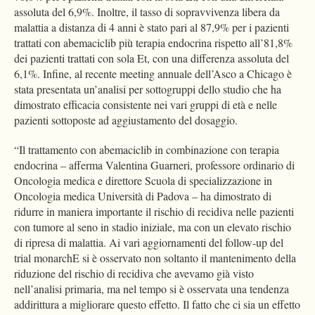
assoluta del 6,9%. Inoltre, il tasso di sopravvivenza libera da
malattia a distanza di 4 anni è stato pari al 87,9% per i pazienti
trattati con abemaciclib più terapia endocrina rispetto all’81,8%
dei pazienti trattati con sola Et, con una differenza assoluta del
6,1%. Infine, al recente meeting annuale dell’Asco a Chicago è
stata presentata un’analisi per sottogruppi dello studio che ha
dimostrato efficacia consistente nei vari gruppi di età e nelle
pazienti sottoposte ad aggiustamento del dosaggio.
“Il trattamento con abemaciclib in combinazione con terapia
endocrina – afferma Valentina Guarneri, professore ordinario di
Oncologia medica e direttore Scuola di specializzazione in
Oncologia medica Università di Padova – ha dimostrato di
ridurre in maniera importante il rischio di recidiva nelle pazienti
con tumore al seno in stadio iniziale, ma con un elevato rischio
di ripresa di malattia. Ai vari aggiornamenti del follow-up del
trial monarchE si è osservato non soltanto il mantenimento della
riduzione del rischio di recidiva che avevamo già visto
nell’analisi primaria, ma nel tempo si è osservata una tendenza
addirittura a migliorare questo effetto. Il fatto che ci sia un effetto