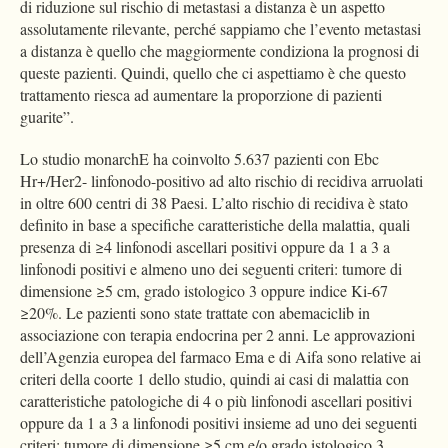
di riduzione sul rischio di metastasi a distanza è un aspetto
assolutamente rilevante, perché sappiamo che l’evento metastasi
a distanza è quello che maggiormente condiziona la prognosi di
queste pazienti. Quindi, quello che ci aspettiamo è che questo
trattamento riesca ad aumentare la proporzione di pazienti
guarite”.
Lo studio monarchE ha coinvolto 5.637 pazienti con Ebc
Hr+/Her2- linfonodo-positivo ad alto rischio di recidiva arruolati
in oltre 600 centri di 38 Paesi. L’alto rischio di recidiva è stato
definito in base a specifiche caratteristiche della malattia, quali
presenza di ≥4 linfonodi ascellari positivi oppure da 1 a 3 a
linfonodi positivi e almeno uno dei seguenti criteri: tumore di
dimensione ≥5 cm, grado istologico 3 oppure indice Ki-67
≥20%. Le pazienti sono state trattate con abemaciclib in
associazione con terapia endocrina per 2 anni. Le approvazioni
dell’Agenzia europea del farmaco Ema e di Aifa sono relative ai
criteri della coorte 1 dello studio, quindi ai casi di malattia con
caratteristiche patologiche di 4 o più linfonodi ascellari positivi
oppure da 1 a 3 a linfonodi positivi insieme ad uno dei seguenti
criteri: tumore di dimensione ≥5 cm e/o grado istologico 3.