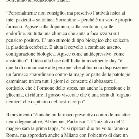
“Personalmente non consiglio, ma prescrivo l’attività fisica ai
miei pazienti – sottolinea Sorrentino – perché è un vero e proprio
farmaco. Agisce sulla dopamina, sulla serotonina, sulle
endorfine. Su tutta una chimica che aiuta a focalizzarsi sul
pensiero positivo. E’ uno stimolo di tipo biologico che sollecita
la plasticità cerebrale. E aiuta il cervello a cambiare assetto,
configurazione biologica. Agisce come antidepressivo, come
ansiolitico”. L’idea alla base dell’Italia in movimento day “è
quella di comunicare alle persone, che abbiamo a disposizione
un farmaco straordinario contro la maggior parte delle patologie:
camminare un’ora tutti i giorni ci consente di abbassare il
cortisolo, che è l’ormone dello stress, ma anche la pressione e la
glicemia, di ridurre il grasso viscerale che è una sorta di ‘organo
nemico’ che ospitiamo nel nostro corpo”.
Il movimento “è anche un farmaco preventivo contro le malattie
neurodegenerative, Alzheimer, Parkinson”. L’iniziativa del 21
maggio sarà la prima tappa, “e si ripeterà due-tre volte l’anno a
Roma, ma approderà anche a Milano con l’obiettivo di dare un