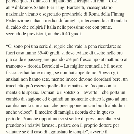
perché questo diluisce l’impatto della terapia sui reni”. Così
all’Adnkronos Salute Pier Luigi Bartoletti, vicesegretario
nazionale vicario e segretario provinciale di Roma della Fimmg,
Federazione italiana medici di famiglia, intervenendo sull’ondata
di caldo che colpirà l’Italia nelle prossime ore con punte,
secondo le previsioni, anche di 40 gradi.
“Ci sono poi una serie di regole che vale la pena ricordare: se
fuori casa fanno 35-40 gradi, si deve evitare di uscire nelle ore
più calde e passeggiare quando c’è più fresco tipo al mattino o al
tramonto – ricorda Bartoletti – La miglior sentinella è il nostro
fisico: se hai fame mangi, se non hai appetito no. Spesso gli
anziani non hanno sete, mentre invece devono ricordarsi bere, un
trucchetto può essere quello di aromatizzare l’acqua con la
menta e le spezie. Domani è il solstizio – avverte – che porta un
cambio di stagione ed è quindi un momento critico legato ad una
cambiamento climatico, che presuppone un cambio di abitudini
anche veloce”. Il medico di famiglia ricorda che in questo
periodo “è anche opportuno se si soffre di pressione alta, e si
prendono i relativi farmaci, parlare con il proprio dottore per
valutare se è il caso di aggiustare le terapie”, avverte il