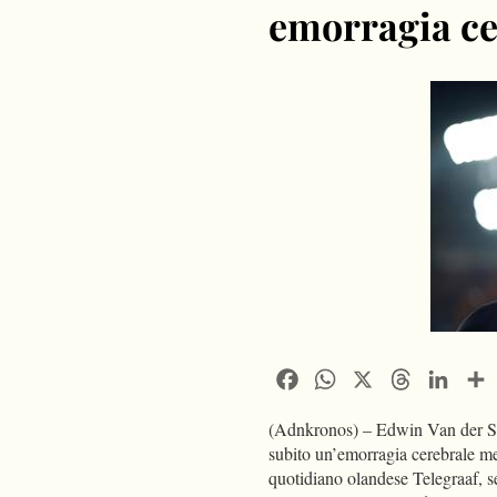
emorragia ce
Facebook
WhatsApp
X
Threads
Linke
(Adnkronos) – Edwin Van der Sar
subito un’emorragia cerebrale men
quotidiano olandese Telegraaf, se