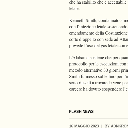
che ha stabilito che è accettabil
letale.
Kenneth Smith, condannato a mor
con l’iniezione letale sostenend
emendamento della Costituzione c
corte d’appello con sede ad Atlan
prevede l’uso del gas letale co
L’Alabama sostiene che per quant
protocollo per le esecuzioni con il
metodo alternativo 30 giorni pri
Smith fu messo sul lettino per l’i
sono riusciti a trovare le vene per
carcere ha dovuto sospendere l
FLASH NEWS
16 MAGGIO 2023
BY
ADNKRO