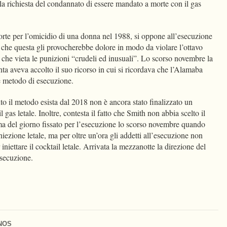
e la richiesta del condannato di essere mandato a morte con il gas
te per l’omicidio di una donna nel 1988, si oppone all’esecuzione
o che questa gli provocherebbe dolore in modo da violare l’ottavo
he vieta le punizioni “crudeli ed inusuali”. Lo scorso novembre la
ta aveva accolto il suo ricorso in cui si ricordava che l’Alamaba
me metodo di esecuzione.
o il metodo esista dal 2018 non è ancora stato finalizzato un
 gas letale. Inoltre, contesta il fatto che Smith non abbia scelto il
ma del giorno fissato per l’esecuzione lo scorso novembre quando
niezione letale, ma per oltre un’ora gli addetti all’esecuzione non
 iniettare il cocktail letale. Arrivata la mezzanotte la direzione del
’esecuzione.
NOS