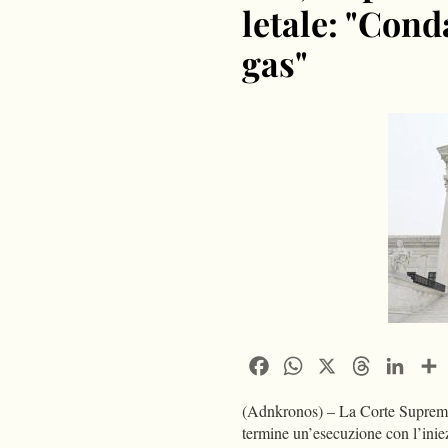
letale: "Con
gas"
Facebook
WhatsApp
X
Threads
Linke
(Adnkronos) – La Corte Suprema d
termine un’esecuzione con l’iniez