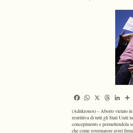
Facebook
WhatsApp
X
Threads
Linke
(Adnkronos) – Aborto vietato in 
restrittiva di tutti gli Stati Unit
concepimento e permettendola sol
che come governatore avrei firmat