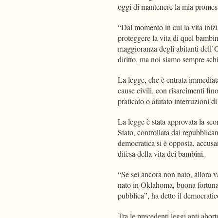
oggi di mantenere la mia promes
“Dal momento in cui la vita iniz
proteggere la vita di quel bambi
maggioranza degli abitanti dell’O
diritto, ma noi siamo sempre schi
La legge, che è entrata immediat
cause civili, con risarcimenti fin
praticato o aiutato interruzioni 
La legge è stata approvata la sco
Stato, controllata dai repubblica
democratica si è opposta, accusan
difesa della vita dei bambini.
“Se sei ancora non nato, allora v
nato in Oklahoma, buona fortuna s
pubblica”, ha detto il democrat
Tra le precedenti leggi anti abort