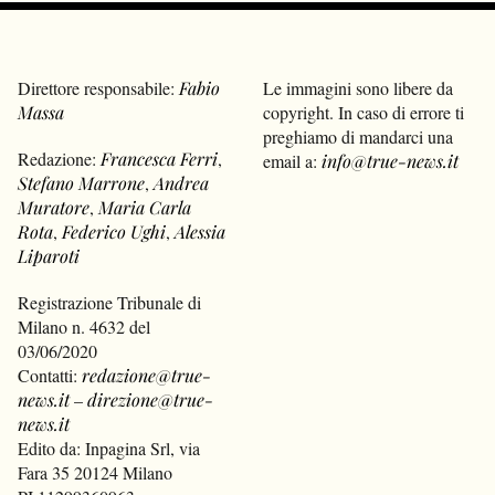
Direttore responsabile:
Fabio
Le immagini sono libere da
Massa
copyright. In caso di errore ti
preghiamo di mandarci una
Redazione:
Francesca Ferri
,
email a:
info@true-news.it
Stefano Marrone
,
Andrea
Muratore
,
Maria Carla
Rota
,
Federico Ughi
,
Alessia
Liparoti
Registrazione Tribunale di
Milano n. 4632 del
03/06/2020
Contatti:
redazione@true-
news.it
–
direzione@true-
news.it
Edito da: Inpagina Srl, via
Fara 35 20124 Milano