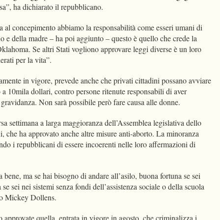
sa”, ha dichiarato il repubblicano.
ia al concepimento abbiamo la responsabilità come esseri umani di
no e della madre – ha poi aggiunto – questo è quello che crede la
klahoma. Se altri Stati vogliono approvare leggi diverse è un loro
erati per la vita”.
amente in vigore, prevede anche che privati cittadini possano avviare
o a 10mila dollari, contro persone ritenute responsabili di aver
di gravidanza. Non sarà possibile però fare causa alle donne.
rsa settimana a larga maggioranza dell’Assemblea legislativa dello
ni, che ha approvato anche altre misure anti-aborto. La minoranza
do i repubblicani di essere incoerenti nelle loro affermazioni di
a bene, ma se hai bisogno di andare all’asilo, buona fortuna se sei
e sei nei sistemi senza fondi dell’assistenza sociale o della scuola
ico Mickey Dollens.
o approvate quella, entrata in vigore in agosto, che criminalizza i